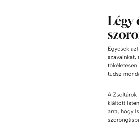
Légy 
szoro
Egyesek azt
szavainkat, 
tökéletesen 
tudsz mond
A Zsoltárok
kiáltott Is
arra, hogy 
szorongásba