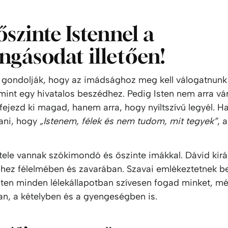
őszinte Istennel a
ngásodat illetően!
 gondolják, hogy az imádsághoz meg kell válogatnunk
mint egy hivatalos beszédhez. Pedig Isten nem arra vá
fejezd ki magad, hanem arra, hogy nyíltszívű legyél. H
ani, hogy
„Istenem, félek és nem tudom, mit tegyek”
, 
 tele vannak szókimondó és őszinte imákkal. Dávid kirá
tenhez félelmében és zavarában. Szavai emlékeztetnek 
Isten minden lélekállapotban szívesen fogad minket, m
n, a kételyben és a gyengeségben is.