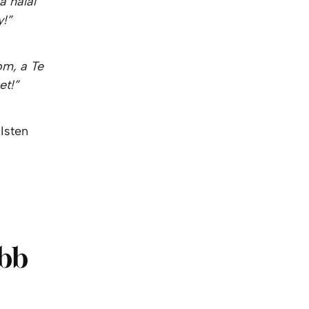
a halál
y!”
om, a Te
t!”
 Isten
ebb