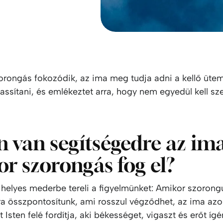
orongás fokozódik, az ima meg tudja adni a kellő ütem
elassítani, és emlékeztet arra, hogy nem egyedül kell
 van segítségedre az ima
r szorongás fog el?
helyes mederbe tereli a figyelmünket: Amikor szorong
rra összpontosítunk, ami rosszul végződhet, az ima az
 Isten felé fordítja, aki békességet, vigaszt és erőt ígér