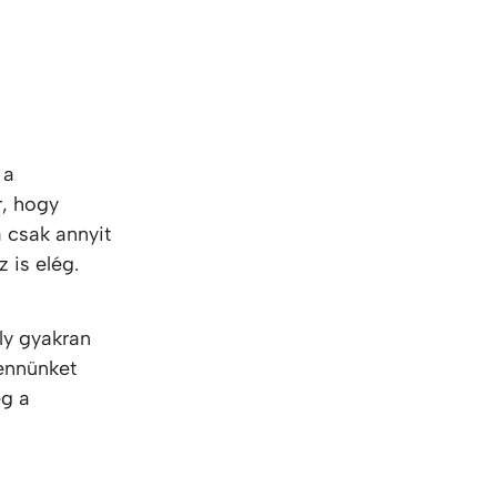
 a
r, hogy
a csak annyit
az is elég.
ly gyakran
bennünket
ég a