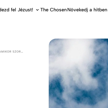
ezd fel Jézust!
The Chosen
Növekedj a hitben
HOGYAN IMÁDKOZZUNK, AMIKOR SZORONGUNK?