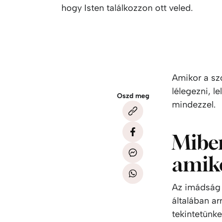
hogy Isten találkozzon ott veled.
Amikor a sz
lélegezni, l
Oszd meg
mindezzel.
Miben
amiko
Az imádság 
általában a
tekintetünket