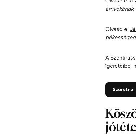
Olvasd el a
árnyékának 
Olvasd el
Já
békességede
A Szentíráss
ígéreteibe, 
Szeretnél
Köszö
jótét