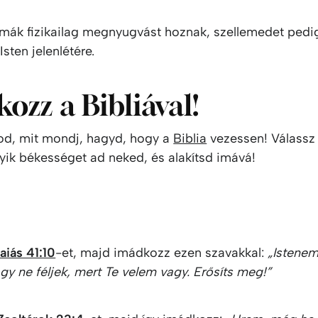
imák fizikailag megnyugvást hoznak, szellemedet pedi
Isten jelenlétére.
ozz a Bibliával!
d, mit mondj, hagyd, hogy a
Biblia
vezessen! Válassz 
yik békességet ad neked, és alakítsd imává!
aiás 41:10
-et, majd imádkozz ezen szavakkal:
„Istenem
y ne féljek, mert Te velem vagy. Erősíts meg!”