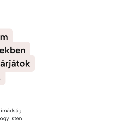
em
tekben
árjátok
.
z imádság
ogy Isten