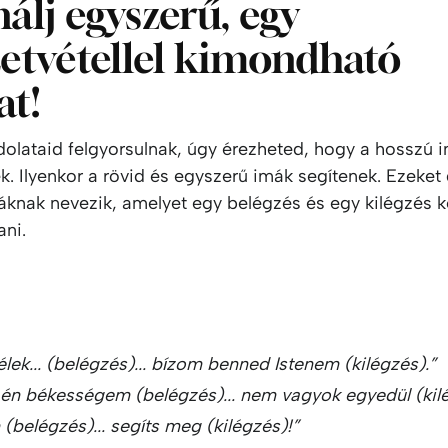
álj egyszerű, egy
zetvétellel kimondható
t!
olataid felgyorsulnak, úgy érezheted, hogy a hosszú 
. Ilyenkor a rövid és egyszerű imák segítenek. Ezeket
áknak nevezik, amelyet egy belégzés és egy kilégzés k
ni.
élek... (belégzés)... bízom benned Istenem (kilégzés).”
 én békességem (belégzés)... nem vagyok egyedül (kilé
(belégzés)... segíts meg (kilégzés)!”