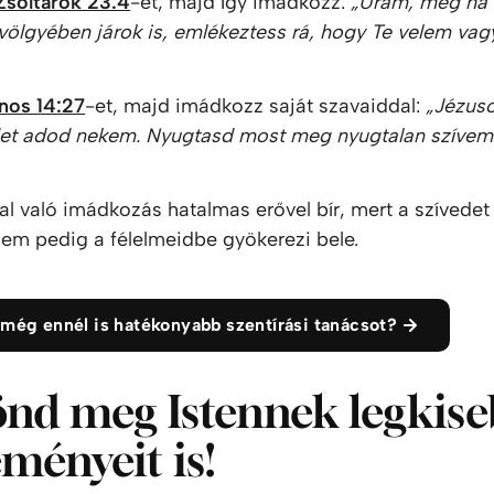
Zsoltárok 23:4
-et, majd így imádkozz:
„Uram, még ha 
völgyében járok is, emlékeztess rá, hogy Te velem vag
nos 14:27
-et, majd imádkozz saját szavaiddal:
„Jézus
t adod nekem. Nyugtasd most meg nyugtalan szíveme
al való imádkozás hatalmas erővel bír, mert a szívedet
nem pedig a félelmeidbe gyökerezi bele.
 még ennél is hatékonyabb szentírási tanácsot?
nd meg Istennek legkis
eményeit is!