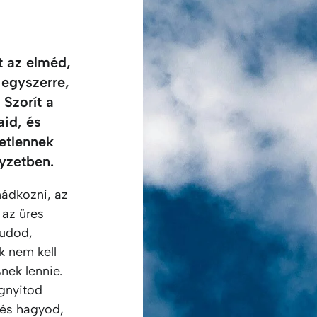
t az elméd,
 egyszerre,
Szorít a
id, és
tetlennek
yzetben.
ádkozni, az
 az üres
tudod,
 nem kell
nek lennie.
gnyitod
, és hagyod,