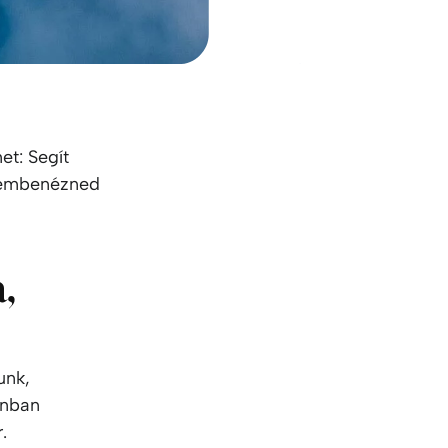
et: Segít
 szembenézned
,
unk,
onban
.