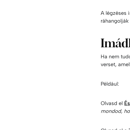
A légzéses 
ráhangolják 
Imádk
Ha nem tudo
verset, amel
Például:
Olvasd el
És
mondod, hog