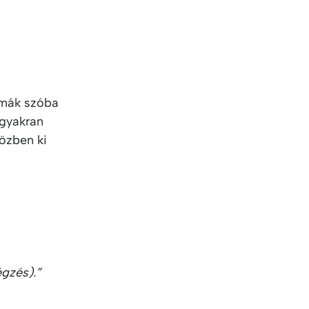
imák szóba
 gyakran
özben ki
gzés).”