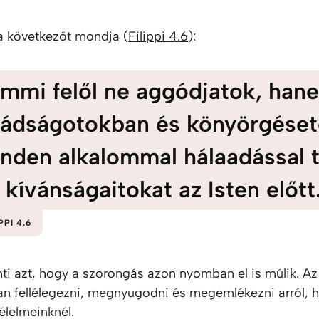
 a következőt mondja (
Filippi 4.6
):
mmi felől ne aggódjatok, han
ádságotokban és könyörgése
nden alkalommal hálaadással t
l kívánságaitokat az Isten előtt
PPI 4.6
nti azt, hogy a szorongás azon nyomban el is múlik. A
an fellélegezni, megnyugodni és megemlékezni arról, h
élelmeinknél.