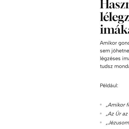
Haszn
léleg
imáka
Amikor gond
sem jöhetnek
légzéses im
tudsz monda
Például:
„Amikor f
„Az Úr az
„Jézusom 