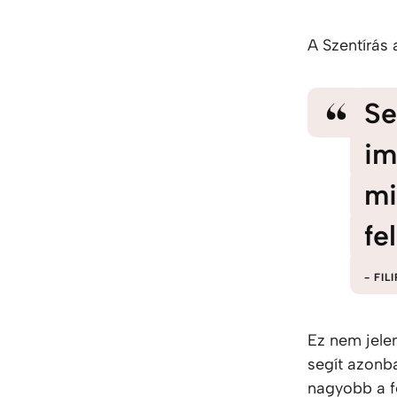
A Szentírás
Se
im
mi
fe
FILI
Ez nem jele
segít azonb
nagyobb a f