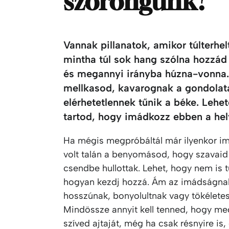
szorongunk?
Vannak pillanatok, amikor túlterhel
mintha túl sok hang szólna hozzád
és megannyi irányba húzna-vonna. 
mellkasod, kavarognak a gondolata
elérhetetlennek tűnik a béke. Lehe
tartod, hogy imádkozz ebben a hel
Ha mégis megpróbáltál már ilyenkor im
volt talán a benyomásod, hogy szavaid
csendbe hullottak. Lehet, hogy nem is 
hogyan kezdj hozzá. Ám az imádságnak
hosszúnak, bonyolultnak vagy tökéletes
Mindössze annyit kell tenned, hogy me
szíved ajtaját, még ha csak résnyire is