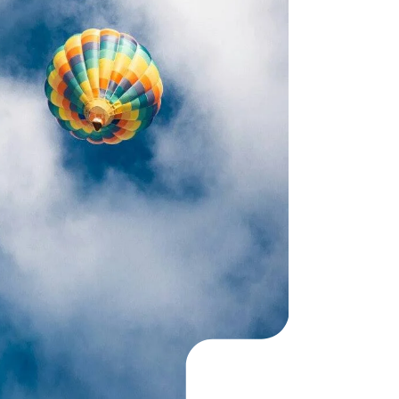
KO
Korean
MG
Malagas
MM
Burmes
NL
Dutch
NL
Flemish
NO
Norwegi
PT
Portugue
RO
Romania
RU
Russian
SV
Swedish
TA
Tamil
TH
Thai
TL
Tagalog
TL
Taglish
TR
Turkish
UK
Ukrainian
UR
Urdu