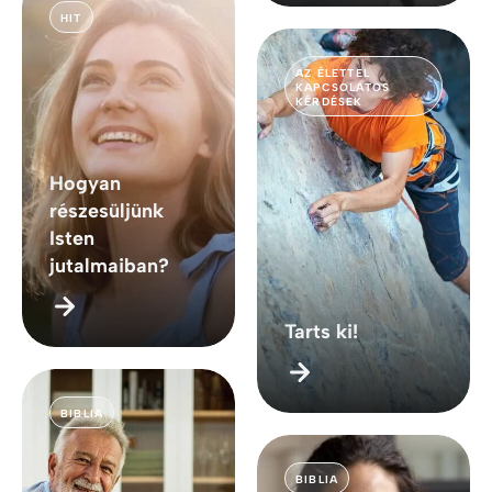
HIT
AZ ÉLETTEL
KAPCSOLATOS
KÉRDÉSEK
Hogyan
részesüljünk
Isten
jutalmaiban?
Tarts ki!
BIBLIA
BIBLIA