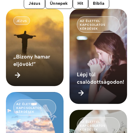
Jézus
Ünnepek
Hit
Biblia
JÉZUS
AZ ÉLETTEL
KAPCSOLATOS
KÉRDÉSEK
„Bizony hamar
eljövök!”
Lépj túl
csalódottságodon!
AZ ÉLETTEL
KAPCSOLATOS
KÉRDÉSEK
AZ ÉLETTEL
KAPCSOLATOS
KÉRDÉSEK