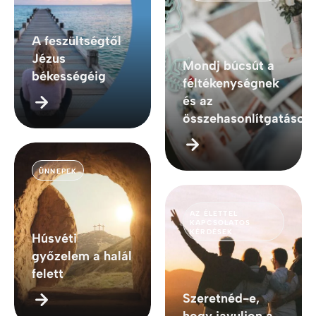
A feszültségtől
Jézus
Mondj búcsút a
békességéig
féltékenységnek
és az
összehasonlítgatások
ÜNNEPEK
AZ ÉLETTEL
KAPCSOLATOS
KÉRDÉSEK
Húsvéti
győzelem a halál
felett
Szeretnéd-e,