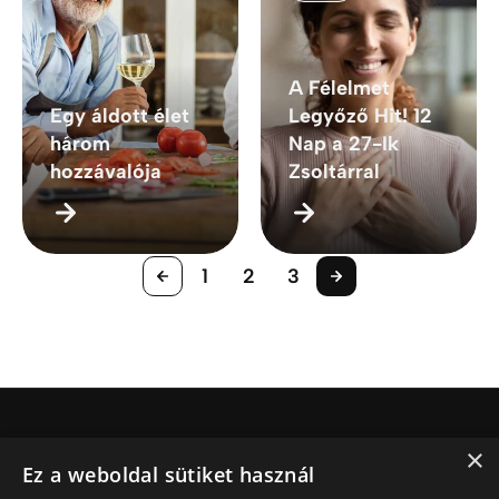
A Félelmet
Egy áldott élet
Legyőző Hit! 12
három
Nap a 27-Ik
hozzávalója
Zsoltárral
1
2
3
×
Jesus.net
Ez a weboldal sütiket használ
Ki Jesus.net?