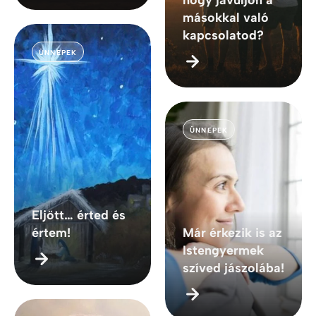
hogy javuljon a
másokkal való
kapcsolatod?
ÜNNEPEK
ÜNNEPEK
Eljött… érted és
értem!
Már érkezik is az
Istengyermek
szíved jászolába!