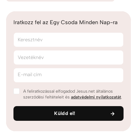
Iratkozz fel az Egy Csoda Minden Nap-ra
Keresztnév
Vezetéknév
E-mail cím
A feliratkozással elfogadod Jesus.net általános
szerződési feltételeit és
adatvédelmi nyilatkozatát
.
Küldd el!