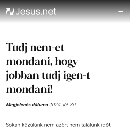
Fed
fe
Jézu
Th
Tudj nem-et
Cho
Növe
mondani, hogy
a hi
N
jobban tudj igen-t
ájta
Elér
mondani!
Megjelenés dátuma
2024. júl. 30.
Sokan közülünk nem azért nem találunk időt