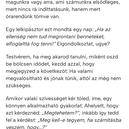
magunkra vagy arra, ami számunkra elsődleges,
mert nincs rá indíttatásunk, hanem mert
órarendünk tömve van.
Egy lelkipásztor ezt mondta egy nap:
„Ha az
ellenség nem tud megrontani benneteket,
elfoglalttá fog tenni!”
Elgondolkoztat, ugye?
Testvérem, ha meg akarod tanulni, miként oszd
be bölcsen idődet, kezdd azzal, hogy
megjegyzed a következőt: Ha valami
megvalósítható és jónak tűnik, attól az még nem
szükséges.
Amikor valaki szívességet kér tőled, íme, egy
könnyen alkalmazható gyakorlat: Ahelyett, hogy
azt kérdeznéd:
„Megtehetem?”
, inkább így tedd
fel a kérdést:
„Meg kell-e tegyem, ha számításba
veszem, hogy...?”