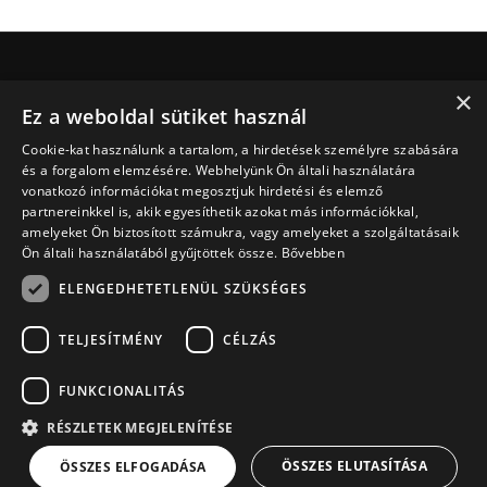
×
Jesus.net
Ez a weboldal sütiket használ
Ki Jesus.net?
Cookie-kat használunk a tartalom, a hirdetések személyre szabására
Jesus.net partnerei
és a forgalom elemzésére. Webhelyünk Ön általi használatára
Adakozni
vonatkozó információkat megosztjuk hirdetési és elemző
Fedezd fel
partnereinkkel is, akik egyesíthetik azokat más információkkal,
amelyeket Ön biztosított számukra, vagy amelyeket a szolgáltatásaik
Cikkek
Ön általi használatából gyűjtöttek össze.
Bővebben
Videó
ELENGEDHETETLENÜL SZÜKSÉGES
Terveink
Imát szeretnék kérni
TELJESÍTMÉNY
CÉLZÁS
Van egy kérdésem
FUNKCIONALITÁS
RÉSZLETEK MEGJELENÍTÉSE
© Copyright 2026 hu.Jesus.net
Adatvédelmi szabályzat
ÖSSZES ELUTASÍTÁSA
ÖSSZES ELFOGADÁSA
Sütik szabályzata
a
WebNL
oldal