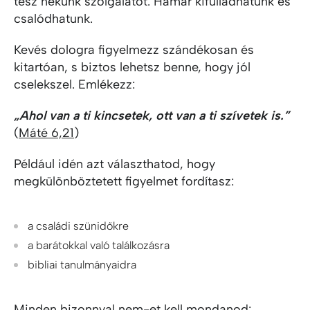
tesz nekünk szolgálatot. Hamar kifulladhatunk és
csalódhatunk.
Kevés dologra figyelmezz szándékosan és
kitartóan, s biztos lehetsz benne, hogy jól
cselekszel. Emlékezz:
„Ahol van a ti kincsetek, ott van a ti szívetek is.”
(
Máté 6,21
)
Például idén azt választhatod, hogy
megkülönböztetett figyelmet fordítasz:
a családi szünidőkre
a barátokkal való találkozásra
bibliai tanulmányaidra
Minden bizonnyal nem-et kell mondanod: