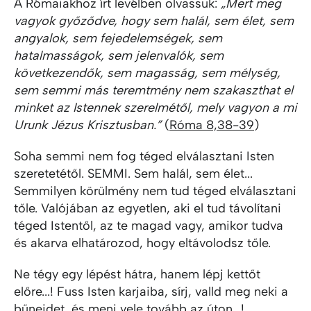
A Rómaiakhoz írt levélben olvassuk:
„Mert meg
vagyok győződve, hogy sem halál, sem élet, sem
angyalok, sem fejedelemségek, sem
hatalmasságok, sem jelenvalók, sem
következendők, sem magasság, sem mélység,
sem semmi más teremtmény nem szakaszthat el
minket az Istennek szerelmétől, mely vagyon a mi
Urunk Jézus Krisztusban.”
(
Róma 8,38-39
)
Soha semmi nem fog téged elválasztani Isten
szeretetétől. SEMMI. Sem halál, sem élet...
Semmilyen körülmény nem tud téged elválasztani
tőle. Valójában az egyetlen, aki el tud távolítani
téged Istentől, az te magad vagy, amikor tudva
és akarva elhatározod, hogy eltávolodsz tőle.
Ne tégy egy lépést hátra, hanem lépj kettőt
előre...! Fuss Isten karjaiba, sírj, valld meg neki a
bűneidet, és menj vele tovább az úton...!