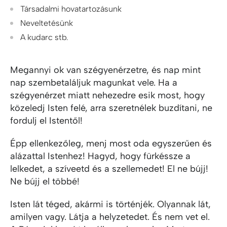
Társadalmi hovatartozásunk
Neveltetésünk
A kudarc stb.
Megannyi ok van szégyenérzetre, és nap mint
nap szembetaláljuk magunkat vele. Ha a
szégyenérzet miatt nehezedre esik most, hogy
közeledj Isten felé, arra szeretnélek buzdítani, ne
fordulj el Istentől!
Épp ellenkezőleg, menj most oda egyszerűen és
alázattal Istenhez! Hagyd, hogy fürkéssze a
lelkedet, a szíveetd és a szellemedet! El ne bújj!
Ne bújj el többé!
Isten lát téged, akármi is történjék. Olyannak lát,
amilyen vagy. Látja a helyzetedet. És nem vet el.