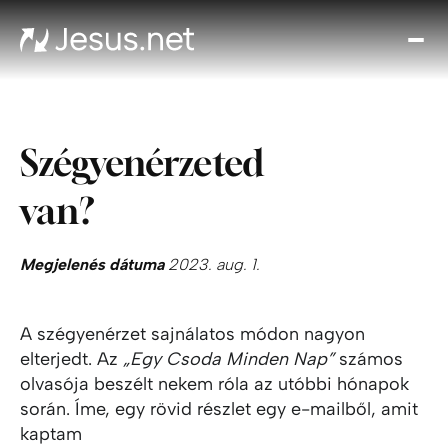
Fed
fe
Jézu
Th
Szégyenérzeted
Cho
Növe
van?
a hi
N
ájta
Megjelenés dátuma
2023. aug. 1.
Elér
A szégyenérzet sajnálatos módon nagyon
elterjedt. Az
„Egy Csoda Minden Nap”
számos
olvasója beszélt nekem róla az utóbbi hónapok
során. Íme, egy rövid részlet egy e-mailből, amit
kaptam