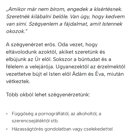
„Amikor már nem bírom, engedek a kísértésnek.
Szeretnék kilábalni belőle. Van úgy, hogy kedvem
van sírni. Szégyenlem a fájdalmat, amit Istennek
okozok.”
A szégyenérzet erős. Oda vezet, hogy
eltávolodunk azoktól, akiket szeretünk és
elbújunk az Úr elől. Sokszor a bűntudat és a
félelem a velejárója. Ugyanezektől az érzelmektől
vezettetve bújt el Isten elől Ádám és Éva, miután
vétkeztek.
Több okból lehet szégyenérzetünk:
Függőség a pornográfiától, az alkoholtól, a
szerencsejátéktól stb.
Házasságtörés gondolatban vagy cselekedettel