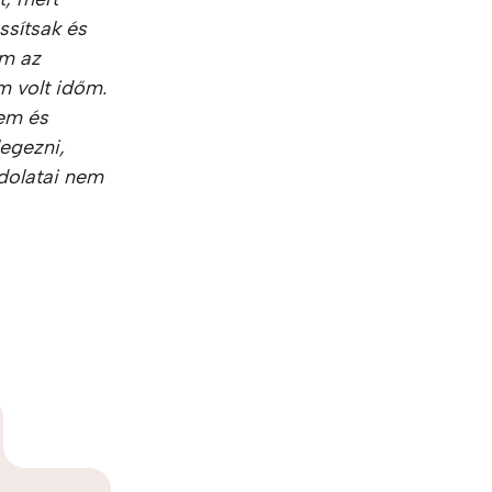
ssítsak és
am az
m volt időm.
sem és
legezni,
ndolatai nem