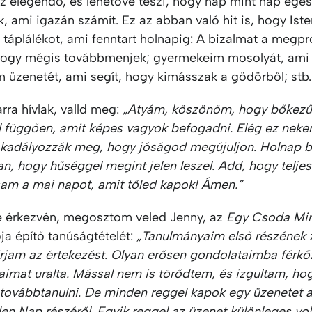
z elegendő, és lehetővé teszi, hogy nap mint nap egés
, ami igazán számít. Ez az abban való hit is, hogy Is
táplálékot, ami fenntart holnapig: A bizalmat a megpr
hogy mégis továbbmenjek; gyermekeim mosolyát, ami h
m üzenetét, ami segít, hogy kimásszak a gödörből; stb.
rra hívlak, valld meg:
„Atyám, köszönöm, hogy bőkez
l függően, amit képes vagyok befogadni. Elég ez neke
kadályozzák meg, hogy jóságod megújuljon. Holnap b
n, hogy hűséggel megint jelen leszel. Add, hogy telje
sam a mai napot, amit tőled kapok! Ámen.”
e érkezvén, megosztom veled Jenny, az
Egy Csoda Mi
ja építő tanúságtételét:
„Tanulmányaim első részének 
írjam az értekezést. Olyan erősen gondolataimba férkő
imat uralta. Mással nem is törődtem, és izgultam, h
 továbbtanulni. De minden reggel kapok egy üzenetet 
n Nap részéről. Egyik reggel az üzenet különleges vol