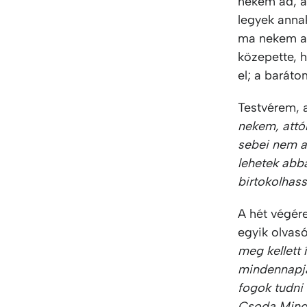
nekem ad, a
legyek annak
ma nekem a 
közepette, 
el; a baráto
Testvérem, a
nekem, attó
sebei nem a
lehetek abba
birtokolhas
A hét végér
egyik olvasó
meg kellett 
mindennapja
fogok tudni
Csoda Minde