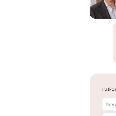
Iratko
Kere