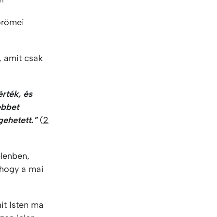
KO
Korean
MG
Malagas
örömei
MM
Burmes
NL
Dutch
NL
Flemish
, amit csak
NO
Norwegi
PT
Portugue
RO
Romania
rték, és
RU
Russian
ebbet
SV
Swedish
gehetett.”
(
2
TA
Tamil
TH
Thai
elenben,
TL
Tagalog
 hogy a mai
TL
Taglish
TR
Turkish
UK
Ukrainian
it Isten ma
UR
Urdu