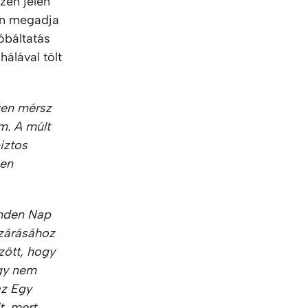
zen jelen
ten megadja
óbáltatás
álával tölt
űen mérsz
m. A múlt
iztos
sen
nden Nap
zárásához
zött, hogy
ogy nem
az Egy
t, mert