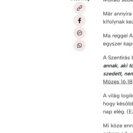
Már annyira
kifolynak ke
Ma reggel At
egyszer kap
A Szentírás
annak, aki t
szedett, nem
Mózes 16,18
A világ log
hogy később
nap elég. (E
Mi köze enn