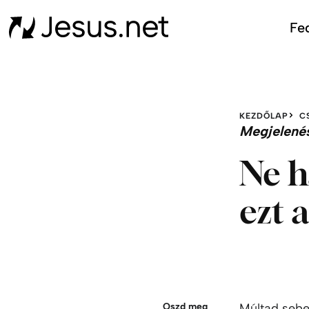
Fed
KEZDŐLAP
C
Megjelené
Ne h
ezt 
Oszd meg
Múltad sebe