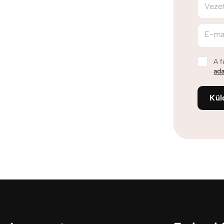
Veze
E-ma
A f
ada
Kül