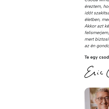
éreztem, hog
időt szakíts
életben, me
Akkor azt k
felismerjem,
mert biztosí
az én gondo
Te egy csod