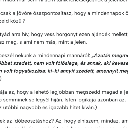
 csak a jövőre összpontosítasz, hogy a mindennapok 
zeid közül?
yád arra hív, hogy vess horgonyt ezen ajándék mellett
sz meg, s ami nem más, mint a jelen.
 beszél nekünk a mindennapi mannáról:
„Azután megmé
öbbet szedett, nem volt fölöslege, és annak, aki keves
 volt fogyatkozása: ki-ki annyit szedett, amennyit me
)
ikája az, hogy a lehető legjobban megszedd magad a j
 semminek se legyél híján. Isten logikája azonban az,
z utóbbi nagyobb és igazabb hitet kíván.)
ek az időbeosztáshoz? Az, hogy elhiszem, mindaz, am