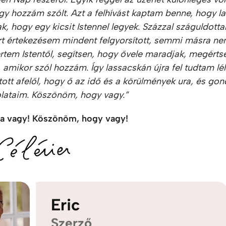
y hozzám szólt. Azt a felhívást kaptam benne, hogy la
ak, hogy egy kicsit Istennel legyek. Százzal száguldott
rt értekezésem mindent felgyorsított, semmi másra ne
értem Istentől, segítsen, hogy ővele maradjak, megért
 amikor szól hozzám. Így lassacskán újra fel tudtam lé
tott afelől, hogy ő az idő és a körülmények ura, és go
lataim. Köszönöm, hogy vagy.”
a vagy! Köszönöm, hogy vagy!
Eric
Szerző