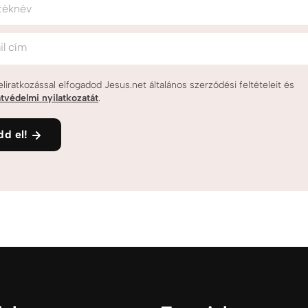
téknév
il cím
eliratkozással elfogadod Jesus.net általános szerződési feltételeit és
tvédelmi nyilatkozatát
.
dd el!