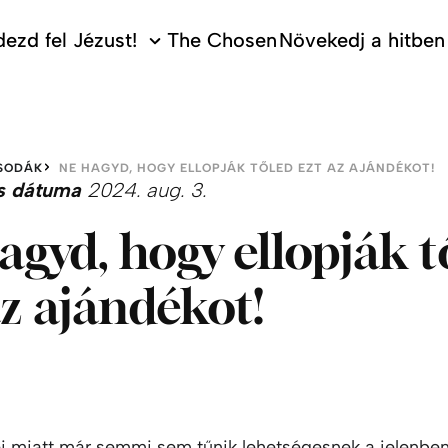
ezd fel Jézust!
The Chosen
Növekedj a hitben
SODÁK
NE HAGYD, HOGY ELLOPJÁK TŐLED EZT AZ AJÁNDÉKOT!
s dátuma
2024. aug. 3.
agyd, hogy ellopják t
az ajándékot!
i miatt már semmi sem tűnik lehetségesnek a jelenbe