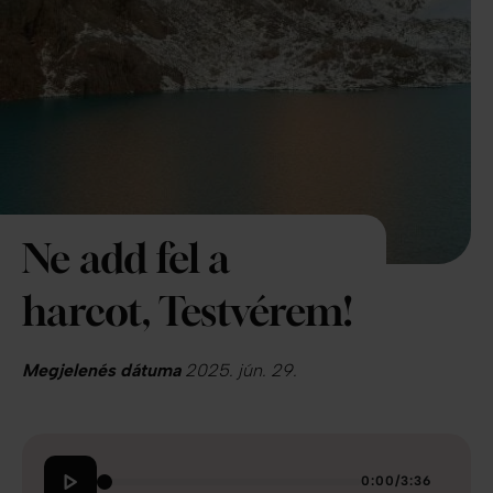
Ne add fel a
harcot, Testvérem!
Megjelenés dátuma
2025. jún. 29.
0:00
/
3:36