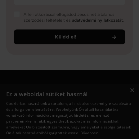
A feliratkozással elfogadod Jesus.net általános
szerződési feltételeit és
adatvédelmi nyilatkozatát
.
Küldd el!
×
Jesus.net
Ez a weboldal sütiket használ
Ki Jesus.net?
Cookie-kat használunk a tartalom, a hirdetések személyre szabására
Jesus.net partnerei
és a forgalom elemzésére. Webhelyünk Ön általi használatára
Adakozni
vonatkozó információkat megosztjuk hirdetési és elemző
Fedezd fel
partnereinkkel is, akik egyesíthetik azokat más információkkal,
amelyeket Ön biztosított számukra, vagy amelyeket a szolgáltatásaik
Cikkek
Ön általi használatából gyűjtöttek össze.
Bővebben
Videó