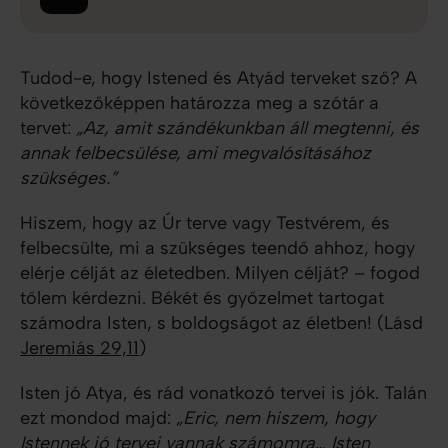
Tudod-e, hogy Istened és Atyád terveket sző? A
következőképpen határozza meg a szótár a
tervet:
„Az, amit szándékunkban áll megtenni, és
annak felbecsülése, ami megvalósításához
szükséges.”
Hiszem, hogy az Úr terve vagy Testvérem, és
felbecsülte, mi a szükséges teendő ahhoz, hogy
elérje célját az életedben. Milyen célját? – fogod
tőlem kérdezni. Békét és győzelmet tartogat
számodra Isten, s boldogságot az életben! (Lásd
Jeremiás 29,11
)
Isten jó Atya, és rád vonatkozó tervei is jók. Talán
ezt mondod majd:
„Eric, nem hiszem, hogy
Istennek jó tervei vannak számomra… Isten