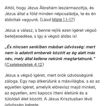
Attól, hogy Jézus Ábrahám leszármazottja, és
Jézus által a föld minden népcsaládja, te és én
áldottak vagyunk. (Lásd
Máté 1,1-17
)
Jézus a válasz, s benne rejlik ezen ígéret végső
beteljesedése, s így a végső áldás is!
„És nincsen senkiben másban üdvösség: mert
nem is adatott emberek között az ég alatt más
név, mely által kellene nekünk megtartatnunk.”
(
Cselekedetek 4,12
)
Jézus a végső ígéret, mert örök üdvösségünk
záloga. Egy nap átkerülünk a másvilágba, s ez az
egyetlen ígéret, amelyik előrevisz majd minket,
az egyetlen, ami kapocs itteni életünk és a
túloldali élet között. A Jézus Krisztusban lévő
üdvösség ígérete.