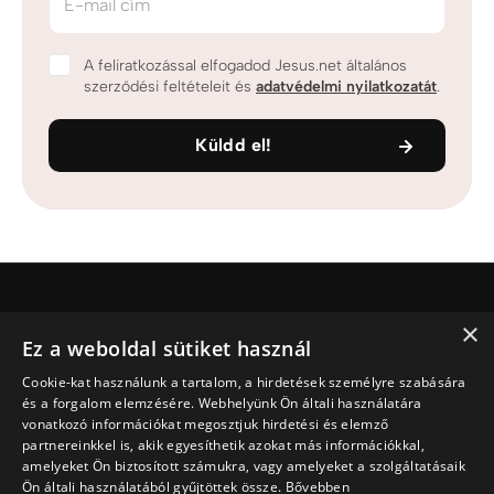
E-mail cím
A feliratkozással elfogadod Jesus.net általános
szerződési feltételeit és
adatvédelmi nyilatkozatát
.
Küldd el!
×
Jesus.net
Ez a weboldal sütiket használ
Ki Jesus.net?
Cookie-kat használunk a tartalom, a hirdetések személyre szabására
Jesus.net partnerei
és a forgalom elemzésére. Webhelyünk Ön általi használatára
Adakozni
vonatkozó információkat megosztjuk hirdetési és elemző
Fedezd fel
partnereinkkel is, akik egyesíthetik azokat más információkkal,
amelyeket Ön biztosított számukra, vagy amelyeket a szolgáltatásaik
Cikkek
Ön általi használatából gyűjtöttek össze.
Bővebben