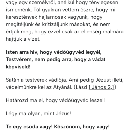
vagy egy személyről, anélkül hogy ténylegesen
ismernénk. Túl gyakran vettem észre, hogy mi
keresztények hajlamosak vagyunk, hogy
megítéljünk és kritizáljunk másokat, és nem
értjük meg, hogy ezzel csak az ellenség malmára
hajtjuk a vizet.
Isten arra hív, hogy védőügyvéd legyél,
Testvérem, nem pedig arra, hogy a vádat
képviseld!
Sátán a testvérek vádlója. Ami pedig Jézust illeti,
védelmünkre kel az Atyánál. (Lásd
1 János 2,1
)
Határozd ma el, hogy védőügyvéd leszel!
Légy ma olyan, mint Jézus!
Te egy csoda vagy! Köszönöm, hogy vagy!