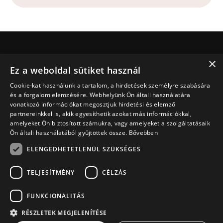
×
Jesus.net
Ez a weboldal sütiket használ
Ki Jesus.net?
Cookie-kat használunk a tartalom, a hirdetések személyre szabására
Jesus.net partnerei
és a forgalom elemzésére. Webhelyünk Ön általi használatára
Adakozni
vonatkozó információkat megosztjuk hirdetési és elemző
Fedezd fel
partnereinkkel is, akik egyesíthetik azokat más információkkal,
amelyeket Ön biztosított számukra, vagy amelyeket a szolgáltatásaik
Cikkek
Ön általi használatából gyűjtöttek össze.
Bővebben
Videó
ELENGEDHETETLENÜL SZÜKSÉGES
Terveink
Imát szeretnék kérni
TELJESÍTMÉNY
CÉLZÁS
Van egy kérdésem
FUNKCIONALITÁS
RÉSZLETEK MEGJELENÍTÉSE