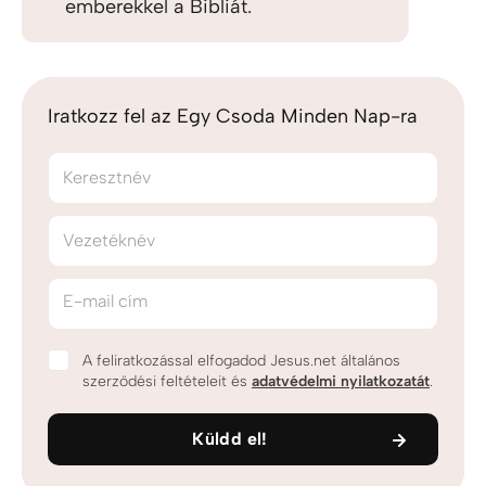
emberekkel a Bibliát.
Iratkozz fel az Egy Csoda Minden Nap-ra
Keresztnév
Vezetéknév
E-mail cím
A feliratkozással elfogadod Jesus.net általános
szerződési feltételeit és
adatvédelmi nyilatkozatát
.
Küldd el!