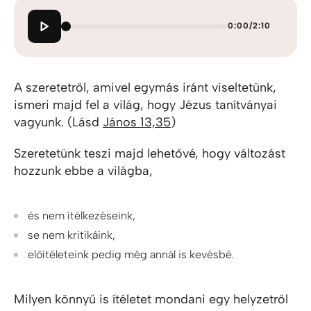
0:00
/
2:10
A szeretetről, amivel egymás iránt viseltetünk,
ismeri majd fel a világ, hogy Jézus tanítványai
vagyunk. (Lásd
János 13,35
)
Szeretetünk teszi majd lehetővé, hogy változást
hozzunk ebbe a világba,
és nem ítélkezéseink,
se nem kritikáink,
előítéleteink pedig még annál is kevésbé.
Milyen könnyű is ítéletet mondani egy helyzetről