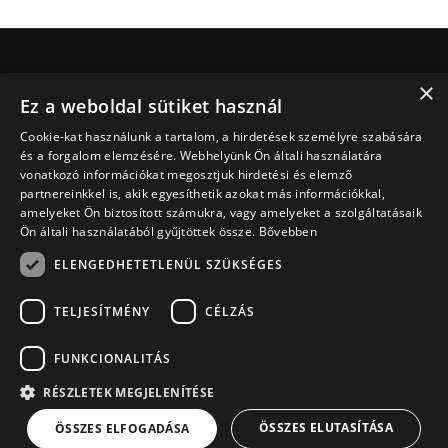
×
Jesus.net
Ez a weboldal sütiket használ
Ki Jesus.net?
Cookie-kat használunk a tartalom, a hirdetések személyre szabására
Jesus.net partnerei
és a forgalom elemzésére. Webhelyünk Ön általi használatára
Adakozni
vonatkozó információkat megosztjuk hirdetési és elemző
Fedezd fel
partnereinkkel is, akik egyesíthetik azokat más információkkal,
amelyeket Ön biztosított számukra, vagy amelyeket a szolgáltatásaik
Cikkek
Ön általi használatából gyűjtöttek össze.
Bővebben
Videó
ELENGEDHETETLENÜL SZÜKSÉGES
Terveink
Imát szeretnék kérni
TELJESÍTMÉNY
CÉLZÁS
Van egy kérdésem
FUNKCIONALITÁS
RÉSZLETEK MEGJELENÍTÉSE
© Copyright 2026 hu.Jesus.net
Adatvédelmi szabályzat
ÖSSZES ELUTASÍTÁSA
ÖSSZES ELFOGADÁSA
Sütik szabályzata
a
WebNL
oldal