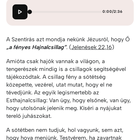
0:00
/
2:36
A Szentírás azt mondja nekünk Jézusról, hogy Ő
„a fényes Hajnalcsillag”
. (
Jelenések 22,16
)
Amióta csak hajók vannak a világon, a
tengerészek mindig is a csillagok segítségével
tájékozódtak. A csillag fény a sötétség
közepette, vezérel, utat mutat, hogy el ne
tévedjünk. Az egyik legismertebb az
Esthajnalcsillag: Van úgy, hogy elsőnek, van úgy,
hogy utolsónak jelenik meg. Kíséri a nyájukat
terelő juhászokat.
A sötétben nem tudjuk, hol vagyunk, sem azt,
hogy hova menjünk. Testvérem, ha zavartnak