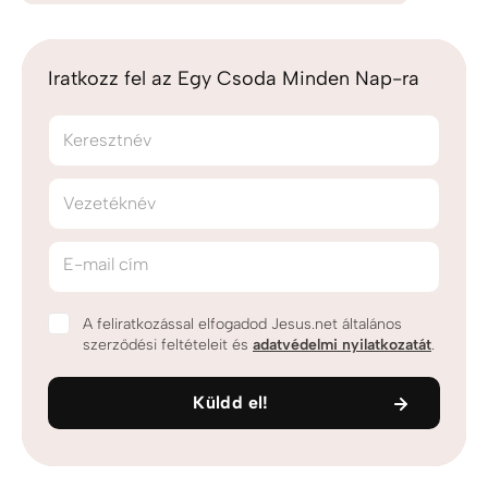
Iratkozz fel az Egy Csoda Minden Nap-ra
Keresztnév
Vezetéknév
E-mail cím
A feliratkozással elfogadod Jesus.net általános
szerződési feltételeit és
adatvédelmi nyilatkozatát
.
Küldd el!