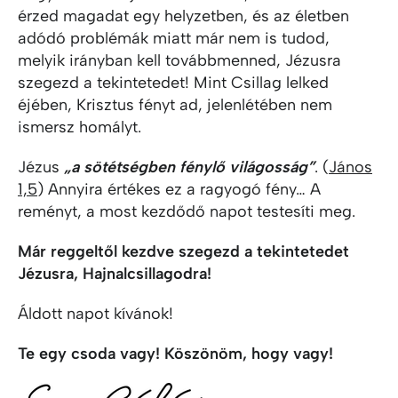
érzed magadat egy helyzetben, és az életben
adódó problémák miatt már nem is tudod,
melyik irányban kell továbbmenned, Jézusra
szegezd a tekintetedet! Mint Csillag lelked
éjében, Krisztus fényt ad, jelenlétében nem
ismersz homályt.
Jézus
„a sötétségben fénylő világosság”
. (
János
1,5
) Annyira értékes ez a ragyogó fény… A
reményt, a most kezdődő napot testesíti meg.
Már reggeltől kezdve szegezd a tekintetedet
Jézusra, Hajnalcsillagodra!
Áldott napot kívánok!
Te egy csoda vagy! Köszönöm, hogy vagy!