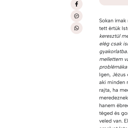
Sokan írnak
tett értük Is
keresztül me
elég csak ism
gyakorlatba.
mellettem v
problémákat
Igen, Jézus 
aki minden n
rajta, ha m
meredeznek 
hanem ébredj
téged és go
veled van. E