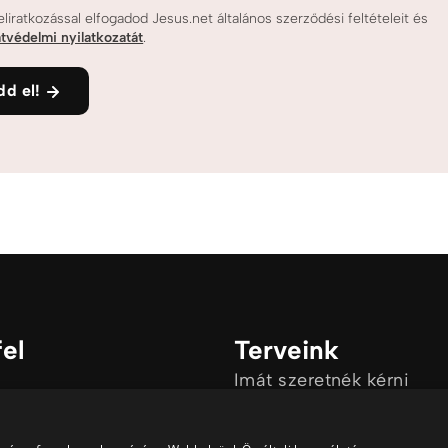
eliratkozással elfogadod Jesus.net általános szerződési feltételeit és
tvédelmi nyilatkozatát
.
dd el!
fel
Terveink
Imát szeretnék kérni
Van egy kérdésem