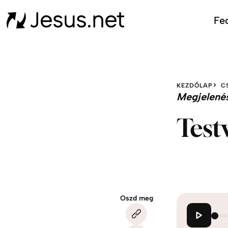
Fed
KEZDŐLAP
C
Megjelené
Test
Oszd meg