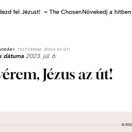
ezd fel Jézust!
The Chosen
Növekedj a hitben
SODÁK
TESTVÉREM, JÉZUS AZ ÚT!
s dátuma
2023. júl. 6.
vérem, Jézus az út!
0:00