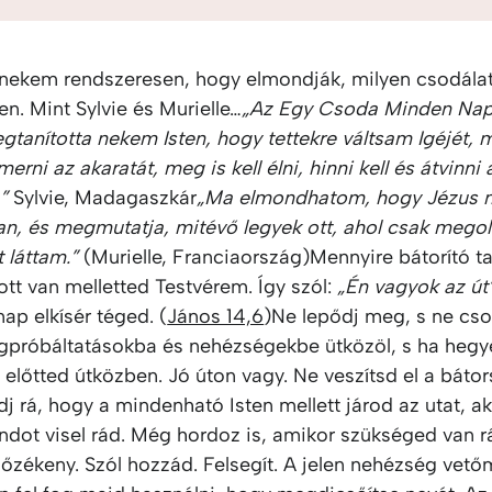
 nekem rendszeresen, hogy elmondják, milyen csodála
ten. Mint Sylvie és Murielle…
„Az Egy Csoda Minden Na
gtanította nekem Isten, hogy tettekre váltsam Igéjét,
erni az akaratát, meg is kell élni, hinni kell és átvinni 
”
Sylvie, Madagaszkár
„Ma elmondhatom, hogy Jézus 
an, és megmutatja, mitévő legyek ott, ahol csak megol
 láttam.”
(Murielle, Franciaország)Mennyire bátorító t
ott van melletted Testvérem. Így szól:
„Én vagyok az út
ap elkísér téged. (
János 14,6
)Ne lepődj meg, s ne cs
egpróbáltatásokba és nehézségekbe ütközöl, s ha hegy
előtted útközben. Jó úton vagy. Ne veszítsd el a báto
 rá, hogy a mindenható Isten mellett járod az utat, ak
ndot visel rád. Még hordoz is, amikor szükséged van r
lőzékeny. Szól hozzád. Felsegít. A jelen nehézség vető