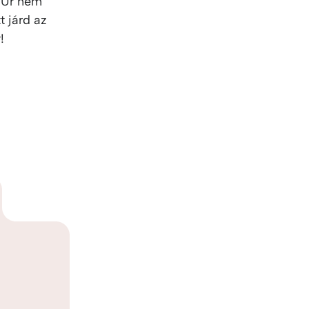
z Úr nem
t járd az
!