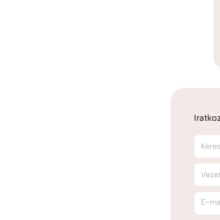
Iratko
Kere
Veze
E-ma