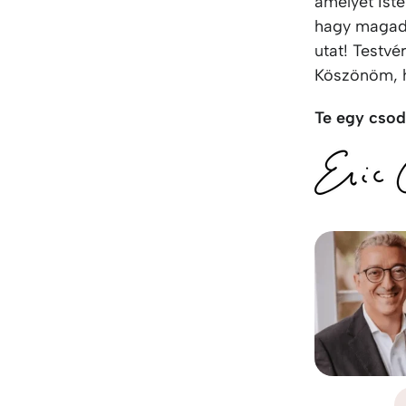
amelyet Ist
hagy magadra
utat! Testv
Köszönöm, 
Te egy csod