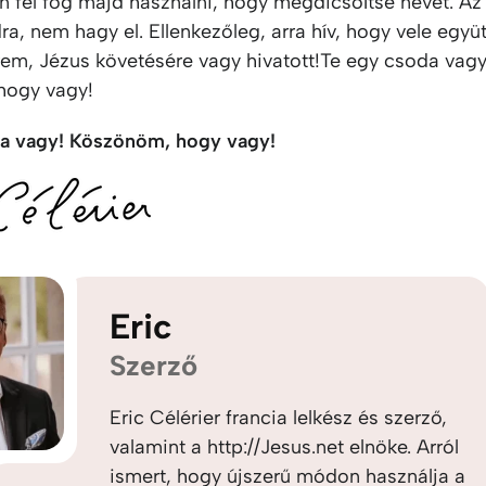
en fel fog majd használni, hogy megdicsőítse nevét. A
, nem hagy el. Ellenkezőleg, arra hív, hogy vele együt
érem, Jézus követésére vagy hivatott!Te egy csoda vagy
hogy vagy!
a vagy! Köszönöm, hogy vagy!
Eric
Szerző
Eric Célérier francia lelkész és szerző,
valamint a http://Jesus.net elnöke. Arról
ismert, hogy újszerű módon használja a