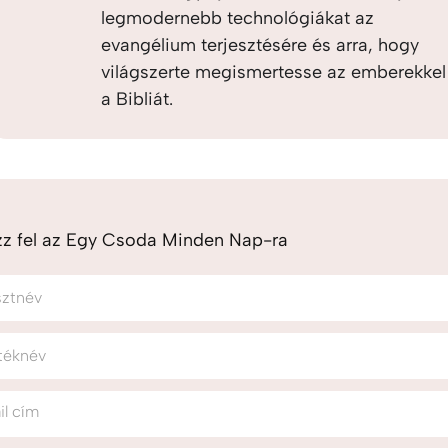
legmodernebb technológiákat az
evangélium terjesztésére és arra, hogy
világszerte megismertesse az emberekkel
a Bibliát.
zz fel az Egy Csoda Minden Nap-ra
sztnév
téknév
il cím