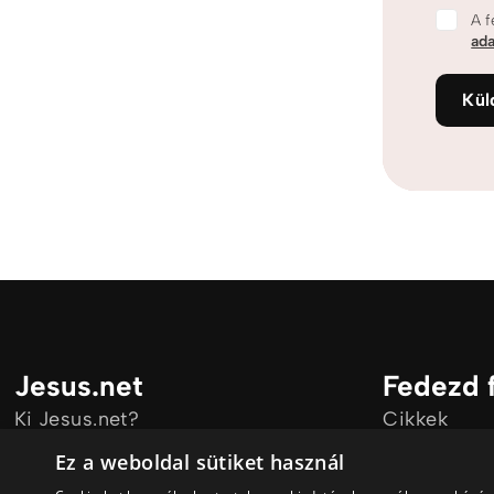
A f
ada
Kül
Jesus.net
Fedezd 
Ki Jesus.net?
Cikkek
Jesus.net partnerei
Videó
Ez a weboldal sütiket használ
Adakozni