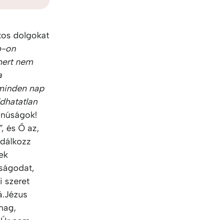
KO
Korean
MG
Malagas
MM
Burmes
tos dolgokat
NL
Dutch
p-on
NL
Flemish
 mert nem
NO
Norwegi
a
PT
Portugue
minden nap
RO
Romania
dhatatlan
RU
Russian
anúságok!
SV
Swedish
”
, és Ő az,
TA
Tamil
odálkozz
TH
Thai
ek
TL
Tagalog
rságodat,
TL
Taglish
i szeret
TR
Turkish
á.Jézus
UK
Ukrainian
mag,
UR
Urdu