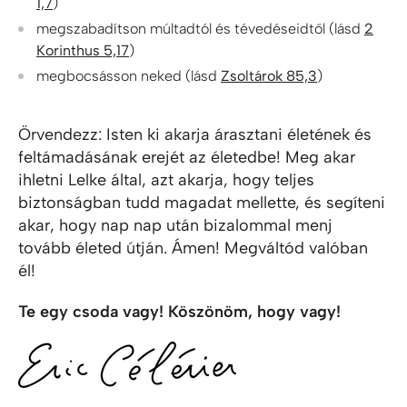
1,7
)
megszabadítson múltadtól és tévedéseidtől (lásd
2
Korinthus 5,17
)
megbocsásson neked (lásd
Zsoltárok 85,3
)
Örvendezz: Isten ki akarja árasztani életének és
feltámadásának erejét az életedbe! Meg akar
ihletni Lelke által, azt akarja, hogy teljes
biztonságban tudd magadat mellette, és segíteni
akar, hogy nap nap után bizalommal menj
tovább életed útján. Ámen! Megváltód valóban
él!
Te egy csoda vagy! Köszönöm, hogy vagy!