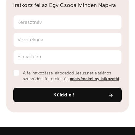
Iratkozz fel az Egy Csoda Minden Nap-ra
Keresztnév
Vezetéknév
E-mail cím
A feliratkozással elfogadod Jesus.net általános
szerződési feltételeit és
adatvédelmi nyilatkozatát
.
Küldd el!