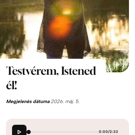
Testvérem, Istened
él!
Megjelenés dátuma
2026. máj. 5.
0:00
/
2:33