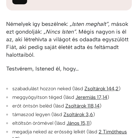
Némelyek így beszélnek:
„Isten meghalt”
, mások
ezt gondolják:
„Nincs Isten”
. Mégis nagyon is él
az, aki létrehívta a világot és odaadta egyszülött
Fiát, aki pedig saját életét adta és feltámadt
halottaiból.
Testvérem, Istened él, hogy…
szabadulást hozzon neked (lásd
Zsoltárok 144,2
)
meggyógyítson téged (lásd
Jeremiás 17,14
)
erőt öntsön beléd (lásd
Zsoltárok 118,14
)
támaszod legyen (lásd
Zsoltárok 3,6
)
eltöltsön örömével (lásd
János 15,11
)
megadja neked az erősség lelkét (lásd
2 Timótheus