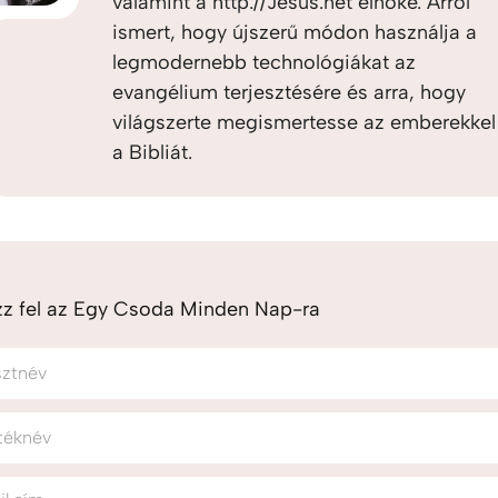
valamint a http://Jesus.net elnöke. Arról
ismert, hogy újszerű módon használja a
legmodernebb technológiákat az
evangélium terjesztésére és arra, hogy
világszerte megismertesse az emberekkel
a Bibliát.
zz fel az Egy Csoda Minden Nap-ra
sztnév
téknév