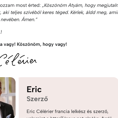
ozzam most érted:
„Köszönöm Atyám, hogy megjuta
 aki teljes szívéből keres téged. Kérlek, áldd meg, ami
s nevében. Ámen.”
.!
a vagy! Köszönöm, hogy vagy!
Eric
Szerző
Eric Célérier francia lelkész és szerző,