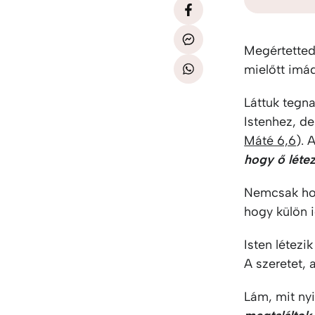
Megértetted
mielőtt imád
Láttuk tegn
Istenhez, de
Máté 6,6
). 
hogy ő létez
Nemcsak ho
hogy külön i
Isten létezi
A szeretet, 
Lám, mit nyi