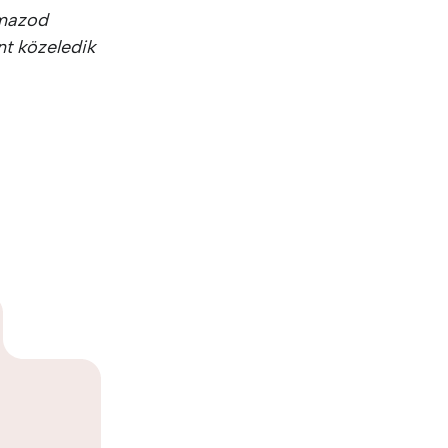
lmazod
nt közeledik