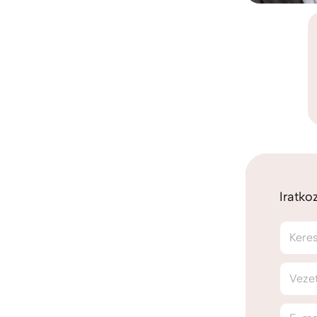
Iratko
Kere
Veze