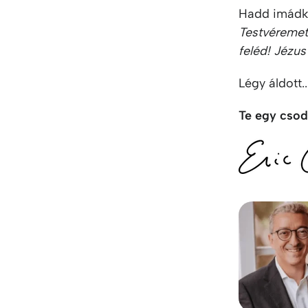
Hadd imádk
Testvéremet,
feléd! Jézu
Légy áldott..
Te egy csod