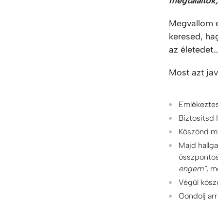
megtaláltok,
Megvallom ez
keresed, hag
az életedet..
Most azt ja
Emlékeztes
Biztosítsd
Köszönd me
Majd hallga
összpontos
engem”
, m
Végül kösz
Gondolj ar