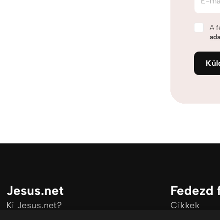
E-ma
A f
ada
Kül
Jesus.net
Fedezd 
Ki Jesus.net?
Cikkek
Jesus.net partnerei
Videó