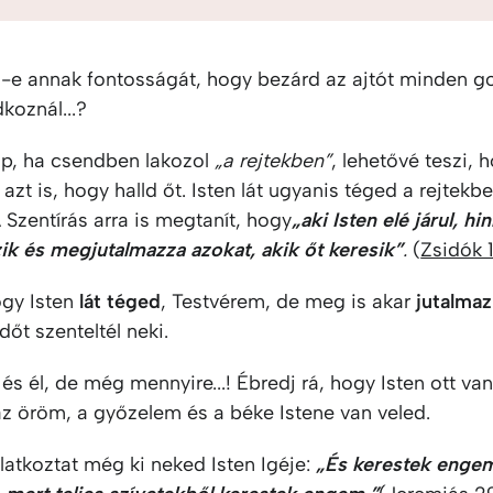
-e annak fontosságát, hogy bezárd az ajtót minden go
koznál...?
ap, ha csendben lakozol
„a rejtekben”
, lehetővé teszi, 
 azt is, hogy halld őt. Isten lát ugyanis téged a rejtekb
A Szentírás arra is megtanít, hogy
„aki Isten elé járul, hin
ik és megjutalmazza azokat, akik őt keresik”
.
(
Zsidók 1
gy Isten
lát téged
, Testvérem, de meg is akar
jutalma
dőt szenteltél neki.
k és él, de még mennyire...! Ébredj rá, hogy Isten ott va
az öröm, a győzelem és a béke Istene van veled.
latkoztat még ki neked Isten Igéje:
„És kerestek enge