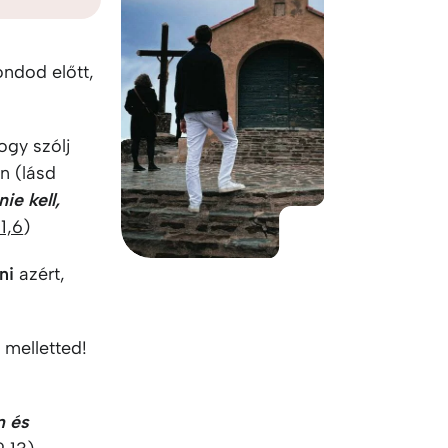
KO
Korean
MG
Malagas
MM
Burmes
ndod előtt,
NL
Dutch
NL
Flemish
NO
Norwegi
hogy szólj
PT
Portugue
en (lásd
RO
Romania
nie kell,
RU
Russian
1,6
)
SV
Swedish
TA
Tamil
zni
azért,
TH
Thai
TL
Tagalog
n melletted!
TL
Taglish
TR
Turkish
UK
Ukrainian
m és
UR
Urdu