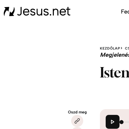
Fed
KEZDŐLAP
C
Megjelené
Iste
Oszd meg