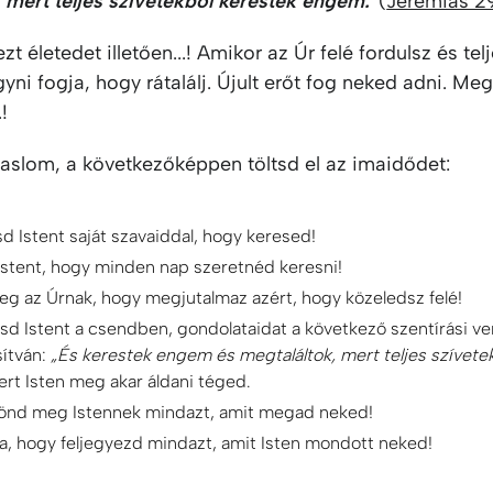
 mert teljes szívetekből kerestek engem.”
(
Jeremiás 2
t életedet illetően...! Amikor az Úr felé fordulsz és tel
yni fogja, hogy rátalálj. Újult erőt fog neked adni. Me
.!
vaslom, a következőképpen töltsd el az imaidődet:
d Istent saját szavaiddal, hogy keresed!
 Istent, hogy minden nap szeretnéd keresni!
g az Úrnak, hogy megjutalmaz azért, hogy közeledsz felé!
sd Istent a csendben, gondolataidat a következő szentírási ve
ítván:
„És kerestek engem és megtaláltok, mert teljes szívete
ert Isten meg akar áldani téged.
önd meg Istennek mindazt, amit megad neked!
ra, hogy feljegyezd mindazt, amit Isten mondott neked!