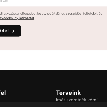
il cím
eliratkozással elfogadod Jesus.net általános szerződési feltételeit és
tvédelmi nyilatkozatát
.
dd el!
fel
Terveink
Imát szeretnék kérni
Van egy kérdésem