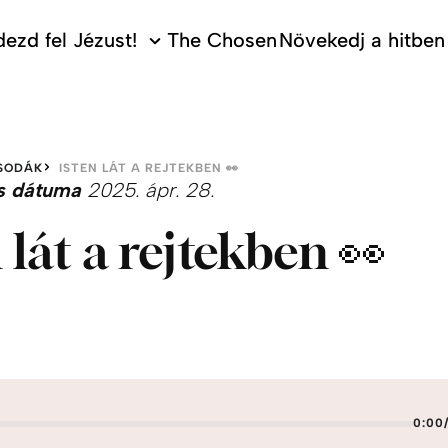
ezd fel Jézust!
The Chosen
Növekedj a hitben
SODÁK
ISTEN LÁT A REJTEKBEN 👀
s dátuma
2025. ápr. 28.
n lát a rejtekben 👀
0:00