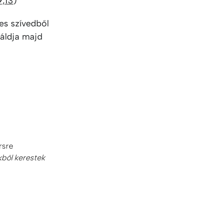
9,13
)
jes szívedből
gáldja majd
rsre
kből kerestek