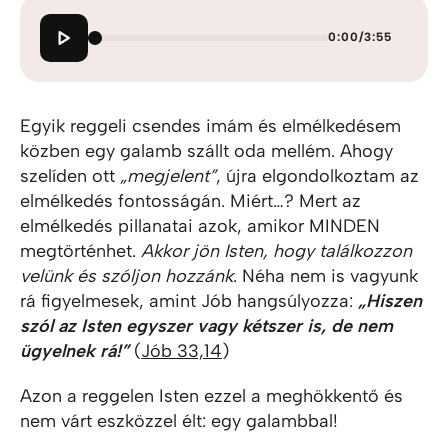
0:00
/
3:55
Egyik reggeli csendes imám és elmélkedésem
közben egy galamb szállt oda mellém. Ahogy
szelíden ott
„megjelent”
, újra elgondolkoztam az
elmélkedés fontosságán. Miért…? Mert az
elmélkedés pillanatai azok, amikor MINDEN
megtörténhet.
Akkor jön Isten, hogy találkozzon
velünk és szóljon hozzánk
. Néha nem is vagyunk
rá figyelmesek, amint Jób hangsúlyozza:
„Hiszen
szól az Isten egyszer vagy kétszer is, de nem
ügyelnek rá!”
(
Jób 33,14
)
Azon a reggelen Isten ezzel a meghökkentő és
nem várt eszközzel élt: egy galambbal!