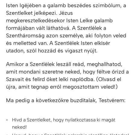
Isten Igéjében a galamb beszédes szimbólum, a
Szentlelket jelképezi. Jézus
megkeresztelkedésekor Isten Lelke galamb
formájában vált láthatóvá. A Szentlélek a
Szentháromság azon személye, aki folyton veled
és melletted van. A Szentlélek Isten elkísér
utadon, szól hozzád és vigaszt nyújt.
Amikor a Szentlélek leszáll reád, meghallhatod,
amit mondani szeretne neked, hogy féltve őrizd a
Szavait és felírd őket lelki naplódba. (Olvasd el
újra, amit tegnap erről megosztottam veled!)
Ma pedig a következőkre buzdítalak, Testvérem:
Hívd a Szentlelket, hogy nyilatkoztassa ki magát
neked!