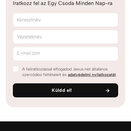
Iratkozz fel az Egy Csoda Minden Nap-ra
Keresztnév
Vezetéknév
E-mail cím
A feliratkozással elfogadod Jesus.net általános
szerződési feltételeit és
adatvédelmi nyilatkozatát
.
Küldd el!