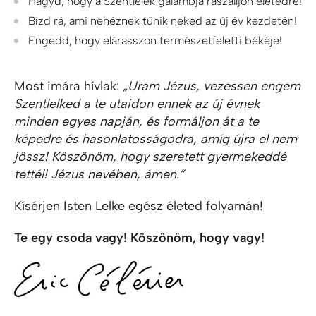
Hagyd, hogy a Szentlélek galambja rászálljon életedre!
Bízd rá, ami nehéznek tűnik neked az új év kezdetén!
Engedd, hogy elárasszon természetfeletti békéje!
Most imára hívlak:
„Uram Jézus, vezessen engem
Szentlelked a te utaidon ennek az új évnek
minden egyes napján, és formáljon át a te
képedre és hasonlatosságodra, amíg újra el nem
jössz! Köszönöm, hogy szeretett gyermekeddé
tettél! Jézus nevében, ámen.”
Kísérjen Isten Lelke egész életed folyamán!
Te egy csoda vagy! Köszönöm, hogy vagy!