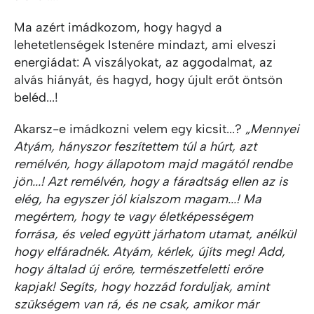
Ma azért imádkozom, hogy hagyd a
lehetetlenségek Istenére mindazt, ami elveszi
energiádat: A viszályokat, az aggodalmat, az
alvás hiányát, és hagyd, hogy újult erőt öntsön
beléd...!
Akarsz-e imádkozni velem egy kicsit...?
„Mennyei
Atyám, hányszor feszítettem túl a húrt, azt
remélvén, hogy állapotom majd magától rendbe
jön...! Azt remélvén, hogy a fáradtság ellen az is
elég, ha egyszer jól kialszom magam...! Ma
megértem, hogy te vagy életképességem
forrása, és veled együtt járhatom utamat, anélkül
hogy elfáradnék. Atyám, kérlek, újíts meg! Add,
hogy általad új erőre, természetfeletti erőre
kapjak! Segíts, hogy hozzád forduljak, amint
szükségem van rá, és ne csak, amikor már