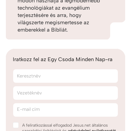
módon használja a legmodernebb
technológiákat az evangélium
terjesztésére és arra, hogy
világszerte megismertesse az
emberekkel a Bibliát.
Iratkozz fel az Egy Csoda Minden Nap-ra
Keresztnév
Vezetéknév
E-mail cím
A feliratkozással elfogadod Jesus.net általános
szerződési feltételeit és
adatvédelmi nyilatkozatát
.