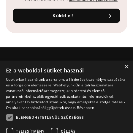
Küldd el!
×
Jesus.net
Ez a weboldal sütiket használ
Ki Jesus.net?
Cookie-kat használunk a tartalom, a hirdetések személyre szabására
Jesus.net partnerei
és a forgalom elemzésére. Webhelyünk Ön általi használatára
Adakozni
vonatkozó információkat megosztjuk hirdetési és elemző
Fedezd fel
partnereinkkel is, akik egyesíthetik azokat más információkkal,
amelyeket Ön biztosított számukra, vagy amelyeket a szolgáltatásaik
Cikkek
Ön általi használatából gyűjtöttek össze.
Bővebben
Videó
ELENGEDHETETLENÜL SZÜKSÉGES
Terveink
Imát szeretnék kérni
TELJESÍTMÉNY
CÉLZÁS