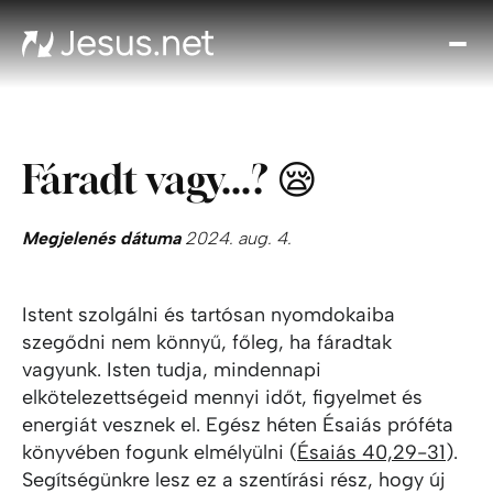
Fed
fe
Jézu
Th
Fáradt vagy...? 😪
Cho
Növe
a hi
Megjelenés dátuma
2024. aug. 4.
N
ájta
Istent szolgálni és tartósan nyomdokaiba
Elér
szegődni nem könnyű, főleg, ha fáradtak
vagyunk. Isten tudja, mindennapi
elkötelezettségeid mennyi időt, figyelmet és
energiát vesznek el. Egész héten Ésaiás próféta
könyvében fogunk elmélyülni (
Ésaiás 40,29-31
).
Segítségünkre lesz ez a szentírási rész, hogy új