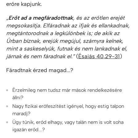
erőre kapjunk.
„
Erőt ad a megfáradottnak
, és az erőtlen erejét
megsokasítja. Elfáradnak az ifjak és ellankadnak,
megtántorodnak a legkülönbek is; de akik az
Úrban bíznak, erejük megújul, szárnyra kelnek,
mint a saskeselyűk, futnak és nem lankadnak el,
járnak és nem fáradnak el.”
(
Ésaiás 40,29-31
)
Fáradtnak érzed magad...?
Érzelmileg nem tudsz már mások rendelkezésére
állni?
Nagy fizikai erőfeszítést igényel, hogy estig talpon
maradj?
Úgy tűnik, erőd elhagy, vagy talán nem is volt soha
igazán erőd...?