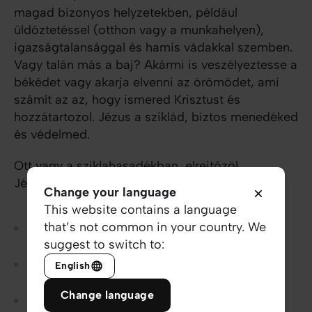
magad bizonyos helyzetekben, például
üldöztetéssel (otthon vagy a munkahelyen),
igazságtalansággal és hamis vádakkal szemben.
Vagy talán más a baj? Akármi is veszélyeztesse a
békédet vagy akarja elvenni az örömödet, ami
számít az az, hogy ismered Krisztust és
hozzátartozol. Jézus a sziklád, biztos menedéked
és védelmed.
Ott vagy a sziklahasadékban, elrejtőzöl
Jézusban. Ennélfogva…
Change your language
This website contains a language
that’s not common in your country. We
Még ha tombol is a vihar, majd elül. (Lásd
Zsoltárok
suggest to switch to:
107,29
)
Még ha ott is ólálkodik az ellenség, majd elmegy.
English
(Lásd
Jakab 4,7
)
Change language
Még ha had támad is rád, akkor se félsz. (Lásd