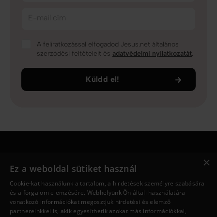
E-mail cím
A feliratkozással elfogadod Jesus.net általános
szerződési feltételeit és
adatvédelmi nyilatkozatát
.
Küldd el!
×
Jesus.net
Ez a weboldal sütiket használ
Ki Jesus.net?
Cookie-kat használunk a tartalom, a hirdetések személyre szabására
Jesus.net partnerei
és a forgalom elemzésére. Webhelyünk Ön általi használatára
Adakozni
vonatkozó információkat megosztjuk hirdetési és elemző
Fedezd fel
partnereinkkel is, akik egyesíthetik azokat más információkkal,