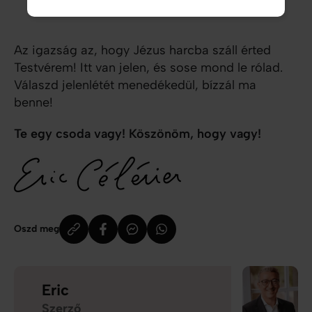
Zsoltárok 27,3
)
Az igazság az, hogy Jézus harcba száll érted
Testvérem! Itt van jelen, és sose mond le rólad.
Válaszd jelenlétét menedékedül, bízzál ma
benne!
Te egy csoda vagy! Köszönöm, hogy vagy!
Oszd meg
Eric
Szerző