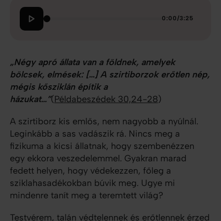
0:00
/
3:25
„Négy apró állata van a földnek, amelyek
bölcsek, elmések: […] A szirtiborzok erőtlen nép,
mégis kősziklán építik a
házukat…”
(
Példabeszédek 30,24-28
)
A szirtiborz kis emlős, nem nagyobb a nyúlnál.
Leginkább a sas vadászik rá. Nincs meg a
fizikuma a kicsi állatnak, hogy szembenézzen
egy ekkora veszedelemmel. Gyakran marad
fedett helyen, hogy védekezzen, főleg a
sziklahasadékokban búvik meg. Ugye mi
mindenre tanít meg a teremtett világ?
Testvérem, talán védtelennek és erőtlennek érzed