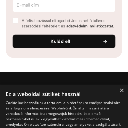
E-mail cím
A feliratkozással elfogadod Jesus.net általános
szerződési feltételeit és
adatvédelmi nyilatkozatát
.
Küldd el!
×
Jesus.net
Ez a weboldal sütiket használ
Ki Jesus.net?
Cookie-kat használunk a tartalom, a hirdetések személyre szabására
Jesus.net partnerei
és a forgalom elemzésére. Webhelyünk Ön általi használatára
Adakozni
vonatkozó információkat megosztjuk hirdetési és elemző
Fedezd fel
partnereinkkel is, akik egyesíthetik azokat más információkkal,
amelyeket Ön biztosított számukra, vagy amelyeket a szolgáltatásaik
Cikkek