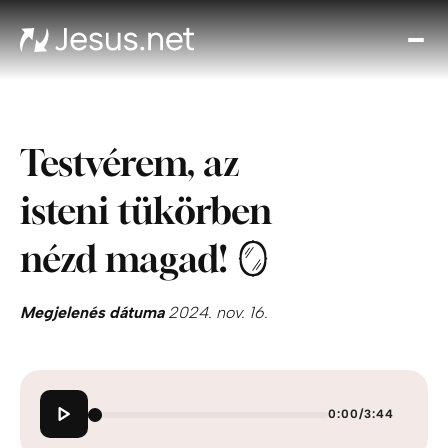
Fed
fe
Jézu
Th
Testvérem, az
Cho
Növe
isteni tükörben
a hi
N
nézd magad! 🪞
ájta
Elér
Megjelenés dátuma
2024. nov. 16.
0:00
/
3:44