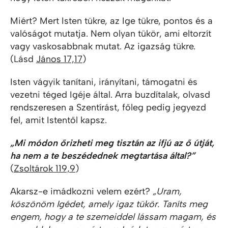
Miért? Mert Isten tükre, az Ige tükre, pontos és a
valóságot mutatja. Nem olyan tükör, ami eltorzít
vagy vaskosabbnak mutat. Az igazság tükre.
(Lásd
János 17,17
)
Isten vágyik tanítani, irányítani, támogatni és
vezetni téged Igéje által. Arra buzdítalak, olvasd
rendszeresen a Szentírást, főleg pedig jegyezd
fel, amit Istentől kapsz.
„Mi módon őrizheti meg tisztán az ifjú az ő útját,
ha nem a te beszédednek megtartása által?”
(
Zsoltárok 119,9
)
Akarsz-e imádkozni velem ezért?
„Uram,
köszönöm Igédet, amely igaz tükör. Taníts meg
engem, hogy a te szemeiddel lássam magam, és