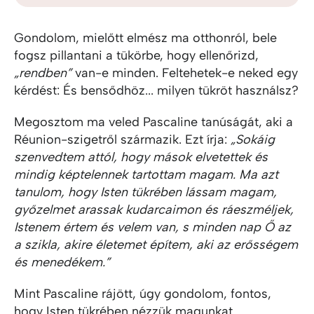
Gondolom, mielőtt elmész ma otthonról, bele
fogsz pillantani a tükörbe, hogy ellenőrizd,
„rendben”
van-e minden. Feltehetek-e neked egy
kérdést: És bensődhöz... milyen tükröt használsz?
Megosztom ma veled Pascaline tanúságát, aki a
Réunion-szigetről származik. Ezt írja:
„Sokáig
szenvedtem attól, hogy mások elvetettek és
mindig képtelennek tartottam magam. Ma azt
tanulom, hogy Isten tükrében lássam magam,
győzelmet arassak kudarcaimon és ráeszméljek,
Istenem értem és velem van, s minden nap Ő az
a szikla, akire életemet építem, aki az erősségem
és menedékem.”
Mint Pascaline rájött, úgy gondolom, fontos,
hogy Isten tükrében nézzük magunkat.