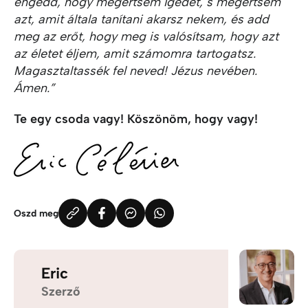
engedd, hogy megértsem Igédet, s megértsem
azt, amit általa tanítani akarsz nekem, és add
meg az erőt, hogy meg is valósítsam, hogy azt
az életet éljem, amit számomra tartogatsz.
Magasztaltassék fel neved! Jézus nevében.
Ámen.”
Te egy csoda vagy! Köszönöm, hogy vagy!
Oszd meg
Eric
Szerző