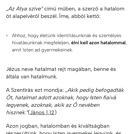
„Az Atya szíve”
című műben, a szerző a hatalom
öt alapelvéről beszél. Íme, abból kettő:
Ahhoz, hogy életünk identitásunknak és személyes
hivatásunknak megfeleljen,
élni kell azon hatalommal
,
amit Isten ad gyermekeinek.
Jézus neve hatalmat rejt magában, benne és
általa van hatalmunk.
A Szentírás ezt mondja:
„Akik pedig befogadták
Őt, hatalmat adott azoknak, hogy Isten fiaivá
legyenek, azoknak, akik az Ő nevében
hisznek.”
(
János 1,12
)
Azon jogban, hatalomban és kiváltságban
részesültünk, hogy Isten gyermekei legyünk, és