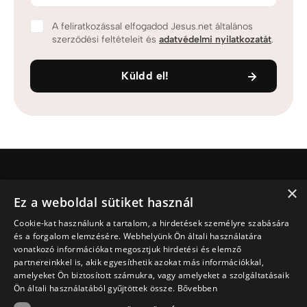
A feliratkozással elfogadod Jesus.net általános
szerződési feltételeit és
adatvédelmi nyilatkozatát
.
Küldd el!
×
Jesus.net
Ez a weboldal sütiket használ
Ki Jesus.net?
Cookie-kat használunk a tartalom, a hirdetések személyre szabására
Jesus.net partnerei
és a forgalom elemzésére. Webhelyünk Ön általi használatára
Adakozni
vonatkozó információkat megosztjuk hirdetési és elemző
Fedezd fel
partnereinkkel is, akik egyesíthetik azokat más információkkal,
amelyeket Ön biztosított számukra, vagy amelyeket a szolgáltatásaik
Cikkek
Ön általi használatából gyűjtöttek össze.
Bővebben
Videó