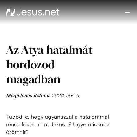
Fed
fe
Jézu
Th
Az Atya hatalmát
Cho
Növe
hordozod
a hi
N
magadban
ájta
Elér
Megjelenés dátuma
2024. ápr. 11.
Tudod-e, hogy ugyanazzal a hatalommal
rendelkezel, mint Jézus...? Ugye micsoda
örömhír?