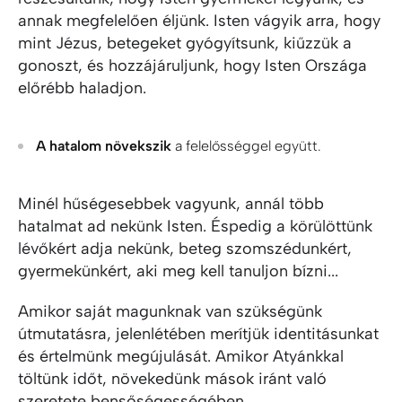
annak megfelelően éljünk. Isten vágyik arra, hogy
mint Jézus, betegeket gyógyítsunk, kiűzzük a
gonoszt, és hozzájáruljunk, hogy Isten Országa
előrébb haladjon.
A hatalom növekszik
a felelősséggel együtt.
Minél hűségesebbek vagyunk, annál több
hatalmat ad nekünk Isten. Éspedig a körülöttünk
lévőkért adja nekünk, beteg szomszédunkért,
gyermekünkért, aki meg kell tanuljon bízni...
Amikor saját magunknak van szükségünk
útmutatásra, jelenlétében merítjük identitásunkat
és értelmünk megújulását. Amikor Atyánkkal
töltünk időt, növekedünk mások iránt való
szeretete bensőségességében.