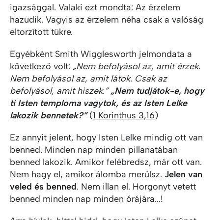
igazsággal. Valaki ezt mondta: Az érzelem
hazudik. Vagyis az érzelem néha csak a valóság
eltorzított tükre.
Egyébként Smith Wigglesworth jelmondata a
következő volt:
„Nem befolyásol az, amit érzek.
Nem befolyásol az, amit látok. Csak az
befolyásol, amit hiszek.”
„
Nem tudjátok-e, hogy
ti Isten temploma vagytok, és az Isten Lelke
lakozik bennetek?”
(
1 Korinthus 3,16
)
Ez annyit jelent, hogy Isten Lelke mindig ott van
benned. Minden nap minden pillanatában
benned lakozik. Amikor felébredsz, már ott van.
Nem hagy el, amikor álomba merülsz.
Jelen van
veled és benned
. Nem illan el. Horgonyt vetett
benned minden nap minden órájára...!