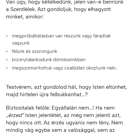
Van úgy, hogy kételkedünk, jelen van-e bennünk
a Szentlélek. Azt gondoljuk, hogy elhagyott
minket, amikor:
megpróbáltatásban van részünk vagy fáradtak
vagyunk
félünk és szorongunk
bizonytalankodunk döntéseinkben
megszomorítottuk vagy csalódást okoztunk neki.
Testvérem, azt gondolod hát, hogy Isten eltűnhet,
majd hirtelen újra felbukkanhat...?
Biztosítalak felőle: Egyáltalán nem...! Ha nem
„érzed”
Isten jelenlétét, az még nem jelenti azt,
hogy nincs ott. Az érzés ugyanis nem tény. Nem
mindig vág egybe sem a valósággal, sem az