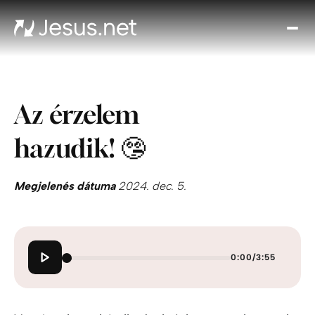
Fed
fe
Jézu
Th
Az érzelem
Cho
Növe
hazudik! 🤥
a hi
N
ájta
Megjelenés dátuma
2024. dec. 5.
Elér
0:00
/
3:55