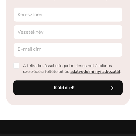
Keresztnév
Vezetéknév
E-mail cím
A feliratkozással elfogadod Jesus.net általános
szerződési feltételeit és
adatvédelmi nyilatkozatát
.
Küldd el!