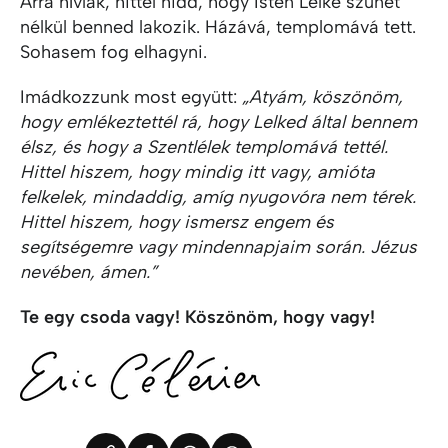
Arra hívlak, hittel hidd, hogy Isten Lelke szünet
nélkül benned lakozik. Házává, templomává tett.
Sohasem fog elhagyni.
Imádkozzunk most együtt:
„Atyám, köszönöm,
hogy emlékeztettél rá, hogy Lelked által bennem
élsz, és hogy a Szentlélek templomává tettél.
Hittel hiszem, hogy mindig itt vagy, amióta
felkelek, mindaddig, amíg nyugovóra nem térek.
Hittel hiszem, hogy ismersz engem és
segítségemre vagy mindennapjaim során. Jézus
nevében, ámen.”
Te egy csoda vagy! Köszönöm, hogy vagy!