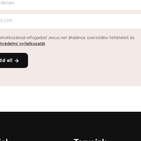
téknév
il cím
eliratkozással elfogadod Jesus.net általános szerződési feltételeit és
tvédelmi nyilatkozatát
.
dd el!