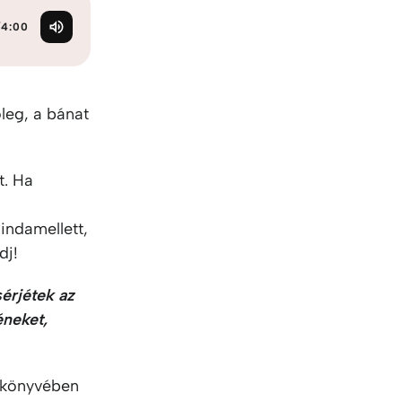
KO
Korean
MG
Malagas
/
4:00
MM
Burmes
NL
Dutch
NL
Flemish
leg, a bánat
NO
Norwegi
PT
Portugue
RO
Romania
t. Ha
RU
Russian
SV
Swedish
indamellett,
TA
Tamil
dj!
TH
Thai
TL
Tagalog
sérjétek az
TL
Taglish
éneket,
TR
Turkish
UK
Ukrainian
könyvében
UR
Urdu