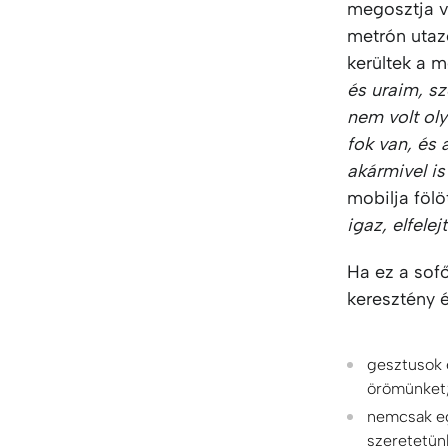
megosztja ve
metrón utaz
kerültek a m
és uraim, sz
nem volt oly
fok van, és
akármivel is
mobilja fölö
igaz, elfele
Ha ez a sofő
keresztény é
gesztusok é
örömünket
nemcsak egy
szeretetün