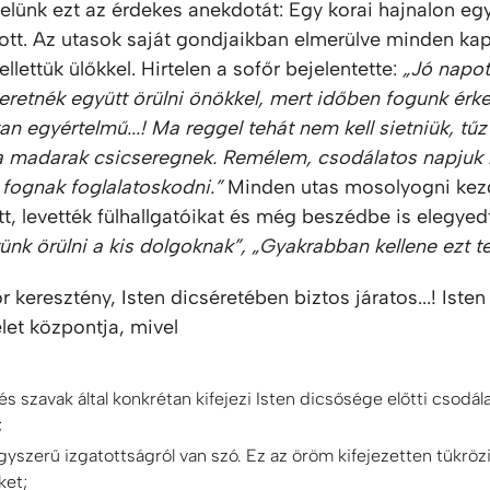
lünk ezt az érdekes anekdotát: Egy korai hajnalon egy
ott. Az utasok saját gondjaikban elmerülve minden ka
ellettük ülőkkel. Hirtelen a sofőr bejelentette:
„Jó napot
eretnék együtt örülni önökkel, mert időben fogunk érke
an egyértelmű...! Ma reggel tehát nem kell sietniük, tűz
 a madarak csicseregnek. Remélem, csodálatos napjuk 
 fognak foglalatoskodni.”
Minden utas mosolyogni kezd
tt, levették fülhallgatóikat és még beszédbe is elegyed
jtünk örülni a kis dolgoknak”, „Gyakrabban kellene ezt te
r keresztény, Isten dicséretében biztos járatos...! Isten
let központja, mivel
s szavak által konkrétan kifejezi Isten dicsősége előtti csodál
;
szerű izgatottságról van szó. Ez az öröm kifejezetten tükrözi 
ket;