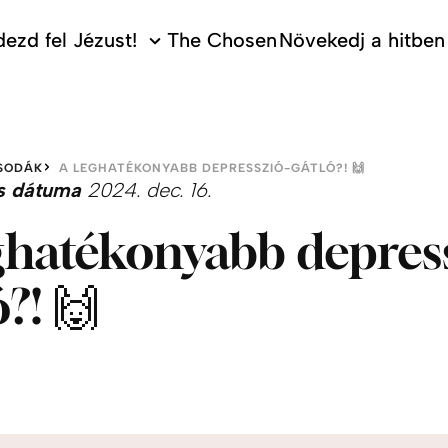
ezd fel Jézust!
The Chosen
Növekedj a hitben
SODÁK
A LEGHATÉKONYABB DEPRESSZIÓ-GÁTLÓ?! 🙌
s dátuma
2024. dec. 16.
ghatékonyabb depres
?! 🙌