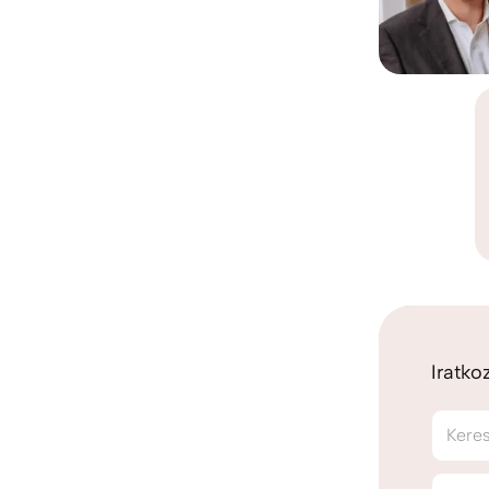
Iratko
Kere