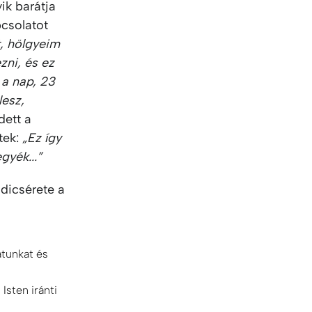
ik barátja
pcsolatot
, hölgyeim
zni, és ez
 a nap, 23
lesz,
ett a
tek:
„Ez így
gyék...”
 dicsérete a
atunkat és
Isten iránti