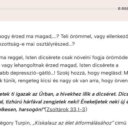
0:00
hogy érzed ma magad,...? Teli örömmel, vagy ellenkező
ozottság-e mai osztályrészed...?
ma reggel, Isten dicsérete csak növelni fogja örömöde
vagy lehangoltnak érzed magad, Isten dicsérete a
abb depresszió-gátló...! Szokj hozzá, hogy meglásd: M
 tűnik, rengeteg kicsi és nagy ok van arra, hogy örven
ek ti igazak az Úrban, a hívekhez illik a dicséret. Dic
al, tízhúrú hárfával zengjetek neki! Énekeljetek neki új 
lelkesen, harsogón!”
(
Zsoltárok 33,1-3
)
égory Turpin,
„Kiskalauz az élet átformálásához”
című 