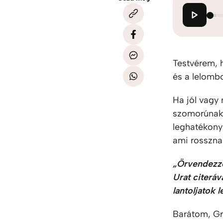
Testvérem, 
és a lelomb
Ha jól vagy 
szomorúnak 
leghatékony
ami rossznak
„Örvendezzet
Urat citeráv
lantoljatok 
Barátom, Gr