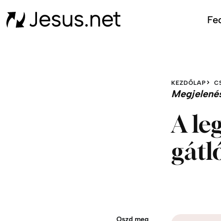
Fed
KEZDŐLAP
C
Megjelené
A le
gátló
Oszd meg