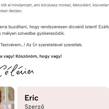
 tölt el mindamiatt, ami körülvesz minket, életünkért, közvetle
ket illetően.
arra buzdítani, hogy rendszeresen dicsérd Istent! Ezál
s mélyen szívedbe gyökereződik.
 Testvérem...! Az Úr szeretetével szeretlek.
a vagy! Köszönöm, hogy vagy!
Eric
Szerző