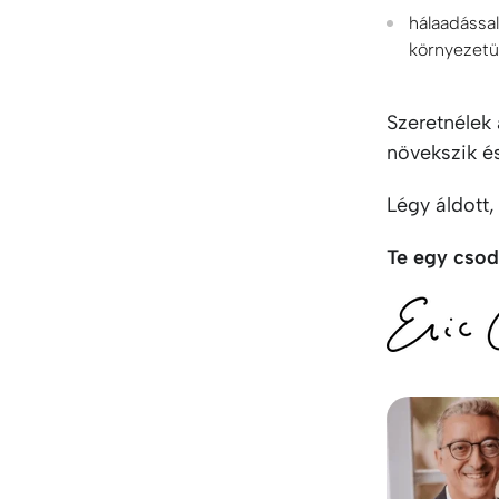
hálaadással
környezetün
Szeretnélek 
növekszik é
Légy áldott,
Te egy csod