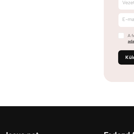
Veze
E-ma
A f
ada
Kül