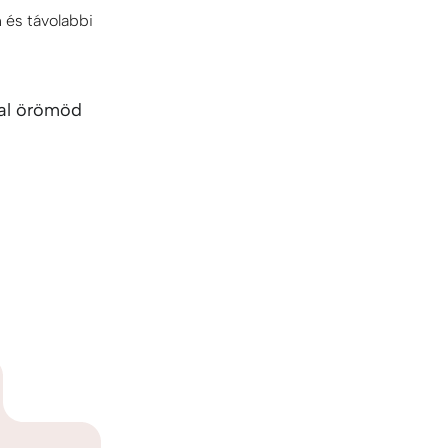
n és távolabbi
tal örömöd