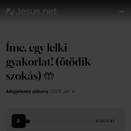
Fed
fe
Jézu
Th
Íme, egy lelki
Cho
Növe
gyakorlat! (ötödik
a hi
N
szokás) 🤲
ájta
Elér
Megjelenés dátuma
2025. jan. 6.
0:00
/
3:47