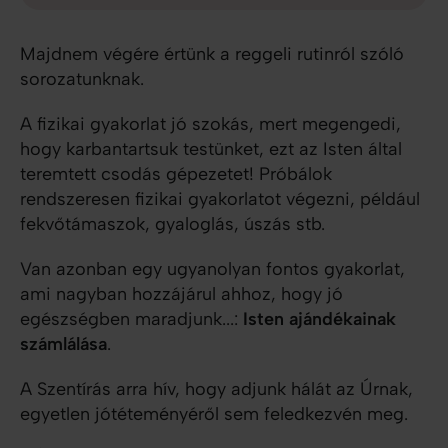
Majdnem végére értünk a reggeli rutinról szóló
sorozatunknak.
A fizikai gyakorlat jó szokás, mert megengedi,
hogy karbantartsuk testünket, ezt az Isten által
teremtett csodás gépezetet! Próbálok
rendszeresen fizikai gyakorlatot végezni, például
fekvőtámaszok, gyaloglás, úszás stb.
Van azonban egy ugyanolyan fontos gyakorlat,
ami nagyban hozzájárul ahhoz, hogy jó
egészségben maradjunk...:
Isten ajándékainak
számlálása
.
A Szentírás arra hív, hogy adjunk hálát az Úrnak,
egyetlen jótéteményéről sem feledkezvén meg.