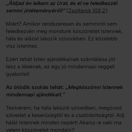
„Áldjad én lelkem az Urat, és el ne feledkezzél
semmi jótéteményéről!”
(
Zsoltárok 103,2
)
Miért? Amikor rendszeresen és semmiről sem
feledkezvén meg mondunk köszönetet Istennek,
hála és alázat lakozik szívünkben. Ez közelebb
visz Istenhez.
Ezért tehát Isten ajándékainak számlálása jót
tesz a léleknek, ez egy jó mindennapi reggeli
gyakorlat!
Az ötödik szokás tehát:
„Megköszönni Istennek
mindennapi ajándékait.”
Testvérem, ha hála lakozik szívedben, megóvod
szívedet a keserűségtől és a csalódottságtól. Adj
hálát Istennek minden napért! Akarsz-e neki ma
velem köszönetet mondani?