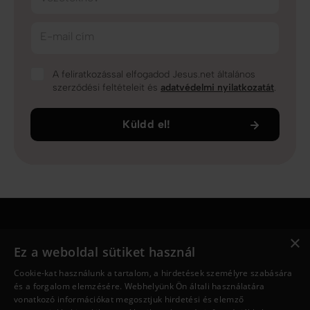
E-mail cím
A feliratkozással elfogadod Jesus.net általános
szerződési feltételeit és
adatvédelmi nyilatkozatát
.
Küldd el!
×
Jesus.net
Ez a weboldal sütiket használ
Ki Jesus.net?
Cookie-kat használunk a tartalom, a hirdetések személyre szabására
Jesus.net partnerei
és a forgalom elemzésére. Webhelyünk Ön általi használatára
Adakozni
vonatkozó információkat megosztjuk hirdetési és elemző