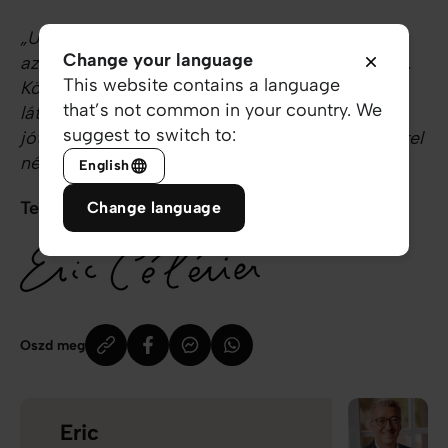
„Uram, hogyisne adnék neked hálát? Már csak
Change your language
azért is, mert ma reggel újra életet adsz nekem.
This website contains a language
Köszönöm, Istenem, minden látható- és
that’s not common in your country. We
láthatalan-, múlt-, jelen- és eljövendő
suggest to switch to:
jótéteményedet. Köszönöm hűségedet és feltétel
nélküli támaszodat. Szeretlek, Jézus. Ámen.”
English
Te egy csoda vagy! Köszönöm, hogy vagy!
Change language
Oszd meg
Eric