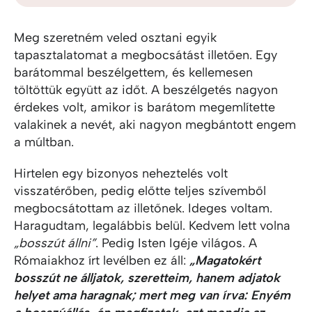
Meg szeretném veled osztani egyik
tapasztalatomat a megbocsátást illetően. Egy
barátommal beszélgettem, és kellemesen
töltöttük együtt az időt. A beszélgetés nagyon
érdekes volt, amikor is barátom megemlítette
valakinek a nevét, aki nagyon megbántott engem
a múltban.
Hirtelen egy bizonyos neheztelés volt
visszatérőben, pedig előtte teljes szívemből
megbocsátottam az illetőnek. Ideges voltam.
Haragudtam, legalábbis belül. Kedvem lett volna
„bosszút állni”
. Pedig Isten Igéje világos. A
Rómaiakhoz írt levélben ez áll:
„Magatokért
bosszút ne álljatok, szeretteim, hanem adjatok
helyet ama haragnak; mert meg van írva: Enyém