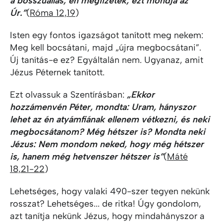
a bosszúállás, én megfizetek, ezt mondja az
Úr.”
(
Róma 12,19
)
Isten egy fontos igazságot tanított meg nekem:
Meg kell bocsátani, majd „újra megbocsátani”.
Új tanítás-e ez? Egyáltalán nem. Ugyanaz, amit
Jézus Péternek tanított.
Ezt olvassuk a Szentírásban:
„Ekkor
hozzámenvén Péter, mondta: Uram, hányszor
lehet az én atyámfiának ellenem vétkezni, és neki
megbocsátanom? Még hétszer is? Mondta neki
Jézus: Nem mondom neked, hogy még hétszer
is, hanem még hetvenszer hétszer is”
(
Máté
18,21-22
)
Lehetséges, hogy valaki 490-szer tegyen nekünk
rosszat? Lehetséges... de ritka! Úgy gondolom,
azt tanítja nekünk Jézus, hogy mindahányszor a