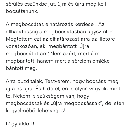
sérülés eszünkbe jut, újra és újra meg kell
bocsátanunk.
A megbocsátás elhatározás kérdése... Az
állhatatosság a megbocsátásban úgyszintén.
Megtettem ezt az elhatározást arra az illetőre
vonatkozóan, aki megbántott. Újra
megbocsátottam: Nem azért, mert újra
megbántott, hanem mert a sérelem emléke
bántott meg.
Arra buzdítalak, Testvérem, hogy bocsáss meg
újra és újra! És hidd el, én is olyan vagyok, mint
te: Nekem is szükségem van, hogy
megbocsássak és „újra megbocsássak”, de Isten
kegyelméből lehetséges!
Légy áldott!