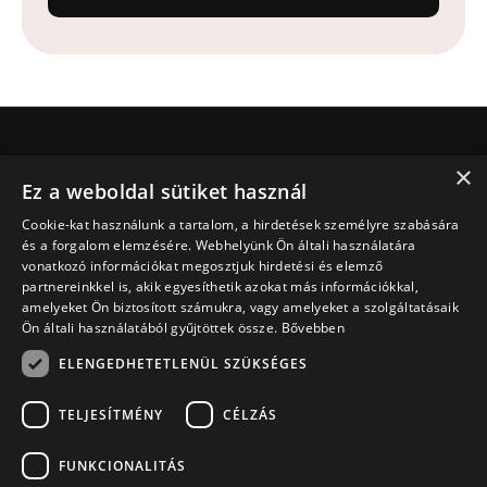
×
Jesus.net
Ez a weboldal sütiket használ
Ki Jesus.net?
Cookie-kat használunk a tartalom, a hirdetések személyre szabására
Jesus.net partnerei
és a forgalom elemzésére. Webhelyünk Ön általi használatára
Adakozni
vonatkozó információkat megosztjuk hirdetési és elemző
Fedezd fel
partnereinkkel is, akik egyesíthetik azokat más információkkal,
amelyeket Ön biztosított számukra, vagy amelyeket a szolgáltatásaik
Cikkek
Ön általi használatából gyűjtöttek össze.
Bővebben
Videó
ELENGEDHETETLENÜL SZÜKSÉGES
Terveink
Imát szeretnék kérni
TELJESÍTMÉNY
CÉLZÁS
Van egy kérdésem
FUNKCIONALITÁS