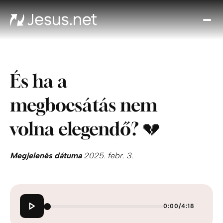
Fed
fe
Jézu
Th
És ha a
Cho
Növe
megbocsátás nem
a hi
N
volna elegendő? 💔
ájta
Elér
Megjelenés dátuma
2025. febr. 3.
0:00
/
4:18