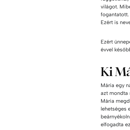
világot. Mib
fogantatott.
Ezért is nev
Ezért ünnep
évvel későb
Ki Má
Mária egy ná
azt mondta 
Mária megdö
lehetséges e
beárnyékolni
elfogadta ez