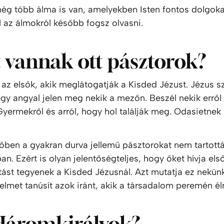
ég több álma is van, amelyekben Isten fontos dolgok
l az álmokról később fogsz olvasni.
 vannak ott pásztorok?
 az elsők, akik meglátogatják a Kisded Jézust. Jézus s
gy angyal jelen meg nekik a mezőn. Beszél nekik erről
yermekről és arról, hogy hol találják meg. Odasietnek
őben a gyakran durva jellemű pásztorokat nem tartottá
n. Ezért is olyan jelentőségteljes, hogy őket hívja els
tást tegyenek a Kisded Jézusnál. Azt mutatja ez nekünk
elmet tanúsít azok iránt, akik a társadalom peremén él
Háromkirályok?