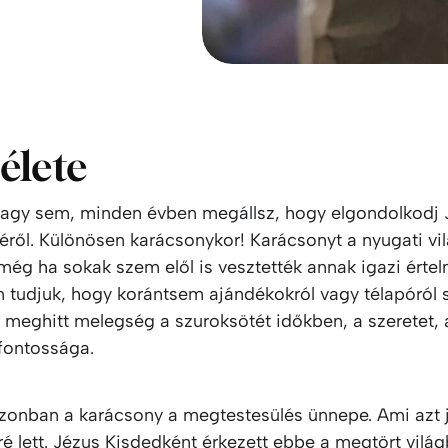
 élete
agy sem, minden évben megállsz, hogy elgondolkodj 
téről. Különösen karácsonykor! Karácsonyt a nyugati v
, még ha sokak szem elől is vesztették annak igazi értel
 tudjuk, hogy korántsem ajándékokról vagy télapóról s
 meghitt melegség a szuroksötét időkben, a szeretet,
 fontossága.
azonban a karácsony a megtestesülés ünnepe. Ami azt j
é lett. Jézus Kisdedként érkezett ebbe a megtört világ