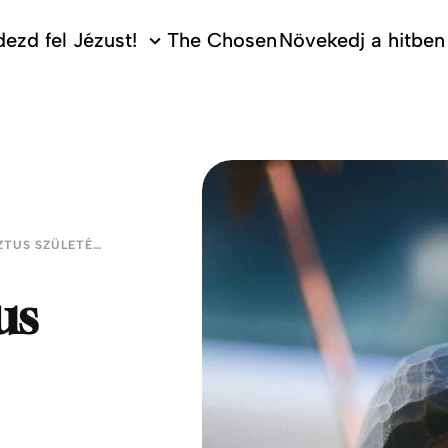
ezd fel Jézust!
The Chosen
Növekedj a hitben
KARÁCSONY: JÉZUS KRISZTUS SZÜLETÉSE
us