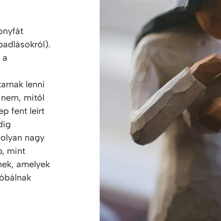
onyfát
padlásokról).
 a
arnak lenni
 nem, mitől
 fent leírt
dig
 olyan nagy
, mint
lmek, amelyek
róbálnak