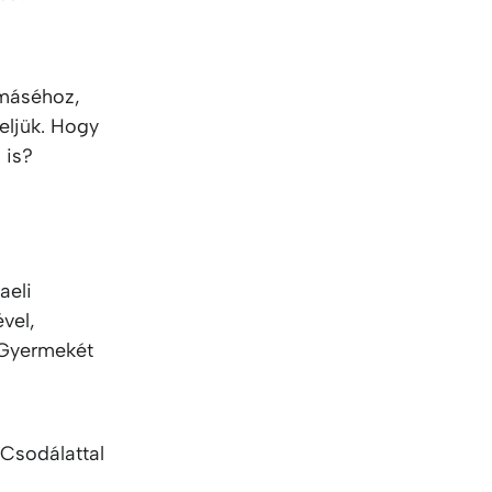
 máséhoz,
eljük. Hogy
 is?
aeli
vel,
a Gyermekét
 Csodálattal