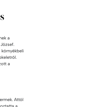
és
nek a
 József.
l környékbeli
keletről.
zott a
ermek. Attól
oztatta a