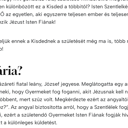
en különbözött ez a Kisded a többitől? Isten Szentlelké
 Ő az egyetlen, aki egyszerre teljesen ember és teljesen
ezik Jézust Isten Fiának!
eljük ennek a Kisdednek a születését még ma is, több
b!
ria?
záreti fiatal leány, József jegyese. Meglátogatta egy a
neki, hogy Gyermeket fog foganni, akit Jézusnak kell n
bbent, mert szűz volt. Megkérdezte ezért az angyaltó
z?”. Az angyal biztosította arról, hogy a Szentlélek fog
, ezért a születendő Gyermeket Isten Fiának fogják hív
t a különleges küldetést.