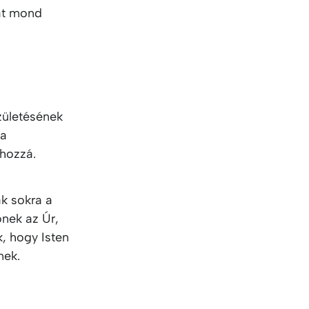
at mond
zületésének
 a
 hozzá.
k sokra a
őnek az Úr,
, hogy Isten
nek.