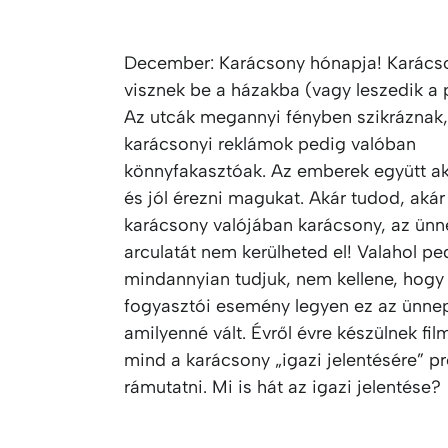
December: Karácsony hónapja! Karács
visznek be a házakba (vagy leszedik a 
Az utcák megannyi fényben szikráznak,
karácsonyi reklámok pedig valóban
könnyfakasztóak. Az emberek együtt ak
és jól érezni magukat. Akár tudod, akár
karácsony valójában karácsony, az ünnep
arculatát nem kerülheted el! Valahol pe
mindannyian tudjuk, nem kellene, hogy
fogyasztói esemény legyen ez az ünnep
amilyenné vált. Évről évre készülnek fi
mind a karácsony „igazi jelentésére” p
rámutatni. Mi is hát az igazi jelentése?