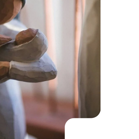
KO
Korean
MG
Malagas
MM
Burmes
NL
Dutch
NL
Flemish
NO
Norwegi
PT
Portugue
RO
Romania
RU
Russian
SV
Swedish
TA
Tamil
TH
Thai
TL
Tagalog
TL
Taglish
TR
Turkish
UK
Ukrainian
UR
Urdu