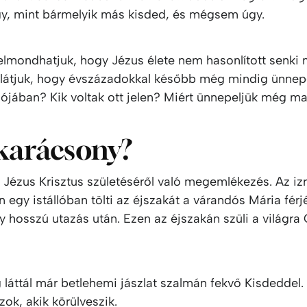
y, mint bármelyik más kisded, és mégsem úgy.
lmondhatjuk, hogy Jézus élete nem hasonlított senki
s látjuk, hogy évszázadokkal később még mindig ünnep
alójában? Kik voltak ott jelen? Miért ünnepeljük még ma
karácsony?
Jézus Krisztus születéséről való megemlékezés. Az izr
egy istállóban tölti az éjszakát a várandós Mária férjé
y hosszú utazás után. Ezen az éjszakán szüli a világr
 láttál már betlehemi jászlat szalmán fekvő Kisdeddel.
ok, akik körülveszik.