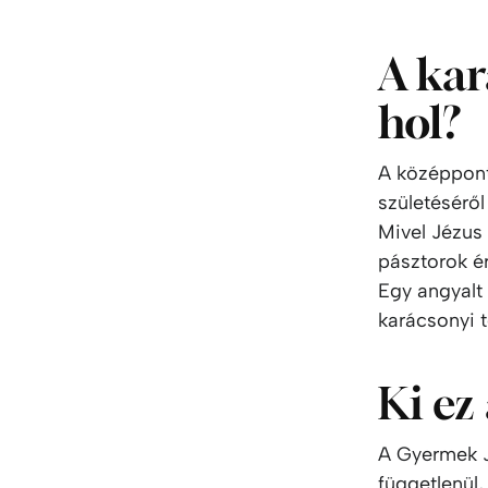
A kar
hol?
A középpont
születéséről
Mivel Jézus 
pásztorok ér
Egy angyalt 
karácsonyi 
Ki ez
A Gyermek J
függetlenül