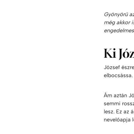
Gyönyörű az,
még akkor is
engedelmes 
Ki Jó
József észr
elbocsássa.
Ám aztán Jó
semmi rossz
lesz. Ez az
nevelőapja l