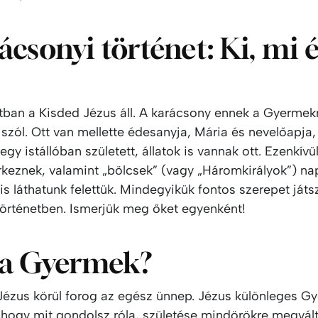
ácsonyi történet: Ki, mi 
ban a Kisded Jézus áll. A karácsony ennek a Gyermek
 szól. Ott van mellette édesanyja, Mária és nevelőapja,
egy istállóban született, állatok is vannak ott. Ezenkívü
keznek, valamint „bölcsek” (vagy „Háromkirályok”) nap
is láthatunk felettük. Mindegyikük fontos szerepet játs
történetben. Ismerjük meg őket egyenként!
 a Gyermek?
ézus körül forog az egész ünnep. Jézus különleges Gy
, hogy mit gondolsz róla, születése mindörökre megvált