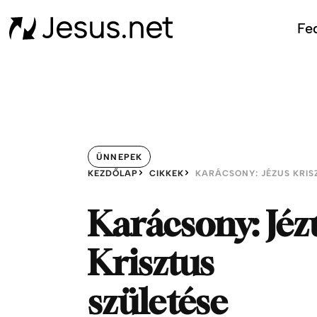
Fed
ÜNNEPEK
KEZDŐLAP
CIKKEK
Karácsony: Jéz
Krisztus
születése