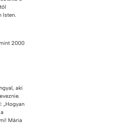
től
 Isten.
 mint 2000
ngyal, aki
eveznie.
l: „Hogyan
ja
ni! Mária