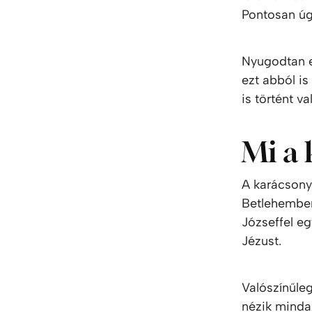
Pontosan úg
Nyugodtan e
ezt abból i
is történt v
Mi a 
A karácsony 
Betlehemben 
Józseffel eg
Jézust.
Valószínűleg
nézik mindaz