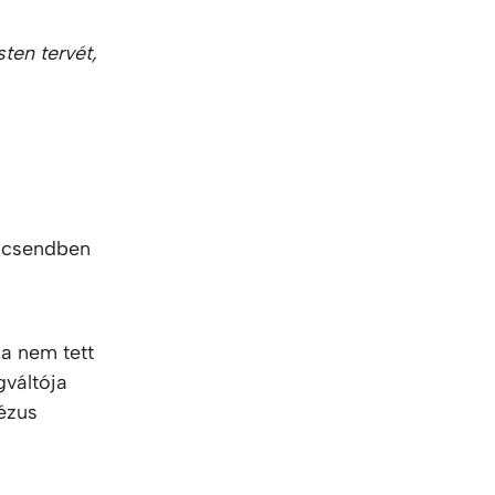
ten tervét,
y csendben
a nem tett
gváltója
Jézus