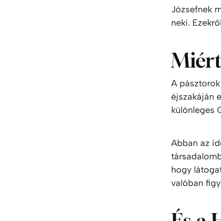
Józsefnek m
neki. Ezekrő
Miért
A pásztorok
éjszakáján e
különleges G
Abban az id
társadalomba
hogy látoga
valóban figy
És a 