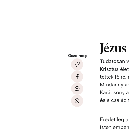
Jézus
Oszd meg
Tudatosan v
Krisztus éle
tették félre
Mindannyian
Karácsony a
és a család
Eredetileg 
Isten emberr