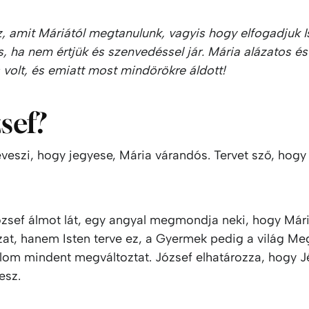
 amit Máriától megtanulunk, vagyis hogy elfogadjuk Is
, ha nem értjük és szenvedéssel jár. Mária alázatos és
volt, és emiatt most mindörökre áldott!
zsef?
eveszi, hogy jegyese, Mária várandós. Tervet sző, hog
zsef álmot lát, egy angyal megmondja neki, hogy Mári
at, hanem Isten terve ez, a Gyermek pedig a világ Me
 álom mindent megváltoztat. József elhatározza, hogy 
esz.