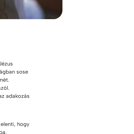
Jézus
ilágban sose
mét.
zól.
 az adakozás
elenti, hogy
ba.