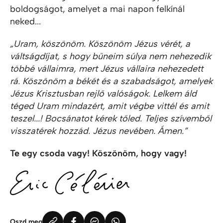
boldogságot, amelyet a mai napon felkínál
neked...
„Uram, köszönöm. Köszönöm Jézus vérét, a
váltságdíjat, s hogy bűneim súlya nem nehezedik
többé vállaimra, mert Jézus vállaira nehezedett
rá. Köszönöm a békét és a szabadságot, amelyek
Jézus Krisztusban rejlő valóságok. Lelkem áld
téged Uram mindazért, amit végbe vittél és amit
teszel...! Bocsánatot kérek tőled. Teljes szívemből
visszatérek hozzád. Jézus nevében. Ámen.”
Te egy csoda vagy! Köszönöm, hogy vagy!
Oszd meg