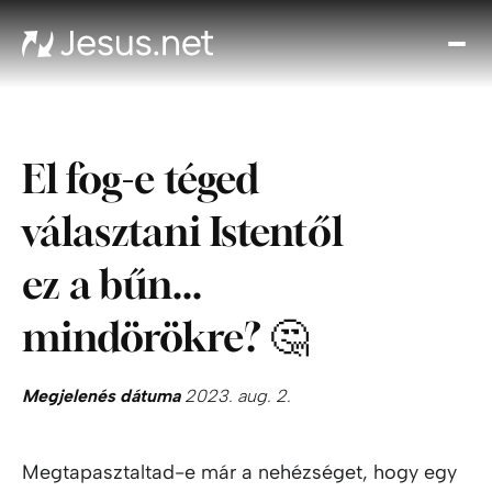
Fed
fe
Jézu
Th
El fog-e téged
Cho
Növe
választani Istentől
a hi
N
ez a bűn...
ájta
Elér
mindörökre? 🤔
Megjelenés dátuma
2023. aug. 2.
Megtapasztaltad-e már a nehézséget, hogy egy