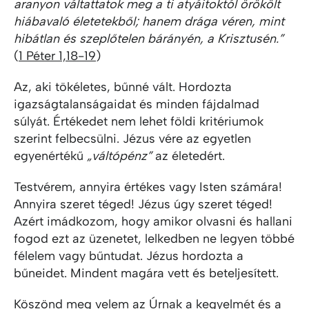
aranyon váltattatok meg a ti atyáitoktól örökölt
hiábavaló életetekből; hanem drága véren, mint
hibátlan és szeplőtelen bárányén, a Krisztusén.”
(
1 Péter 1,18-19
)
Az, aki tökéletes, bűnné vált. Hordozta
igazságtalanságaidat és minden fájdalmad
súlyát. Értékedet nem lehet földi kritériumok
szerint felbecsülni. Jézus vére az egyetlen
egyenértékű
„váltópénz”
az életedért.
Testvérem, annyira értékes vagy Isten számára!
Annyira szeret téged! Jézus úgy szeret téged!
Azért imádkozom, hogy amikor olvasni és hallani
fogod ezt az üzenetet, lelkedben ne legyen többé
félelem vagy bűntudat. Jézus hordozta a
bűneidet. Mindent magára vett és beteljesített.
Köszönd meg velem az Úrnak a kegyelmét és a