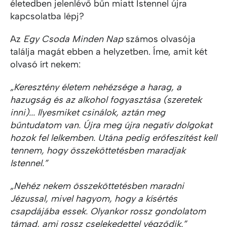
életedben jelenlévő bűn miatt Istennel újra
kapcsolatba lépj?
Az
Egy Csoda Minden Nap
számos olvasója
találja magát ebben a helyzetben. Íme, amit két
olvasó írt nekem:
„Keresztény életem nehézsége a harag, a
hazugság és az alkohol fogyasztása (szeretek
inni)... Ilyesmiket csinálok, aztán meg
bűntudatom van. Újra meg újra negatív dolgokat
hozok fel lelkemben. Utána pedig erőfeszítést kell
tennem, hogy összeköttetésben maradjak
Istennel.”
„Nehéz nekem összeköttetésben maradni
Jézussal, mivel hagyom, hogy a kísértés
csapdájába essek. Olyankor rossz gondolatom
támad, ami rossz cselekedettel végződik.”