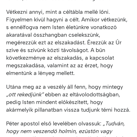
Vétkezni annyi, mint a céltábla mellé lőni.
Figyelmen kívül hagyni a célt. Amikor vétkezünk,
s ennélfogva nem Isten életünkre vonatkozó
akaratával összhangban cselekszünk,
megérezzük ezt az elszakadást. Érezzük az Úr
szíve és szívünk közti távolságot. A bűn
következménye az elszakadás, a kapcsolat
megszakadása, valamint az az érzet, hogy
elmentünk a lényeg mellett.
Utána meg az a veszély áll fenn, hogy mintegy
„ott rekedjünk”
ebben az eltávolodottságban,
pedig Isten mindent előkészített, hogy
akármelyik pillanatban vissza tudjunk térni hozzá.
Péter apostol első levelében olvassuk:
„Tudván,
hogy nem veszendő holmin, ezüstön vagy