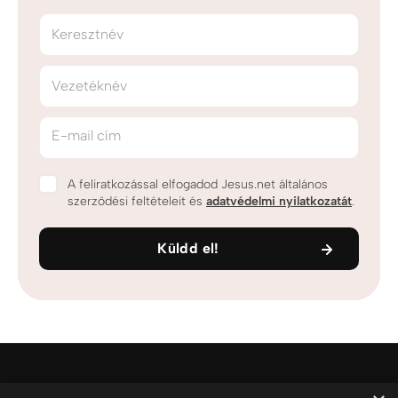
Keresztnév
Vezetéknév
E-mail cím
A feliratkozással elfogadod Jesus.net általános
szerződési feltételeit és
adatvédelmi nyilatkozatát
.
Küldd el!
Jesus.net