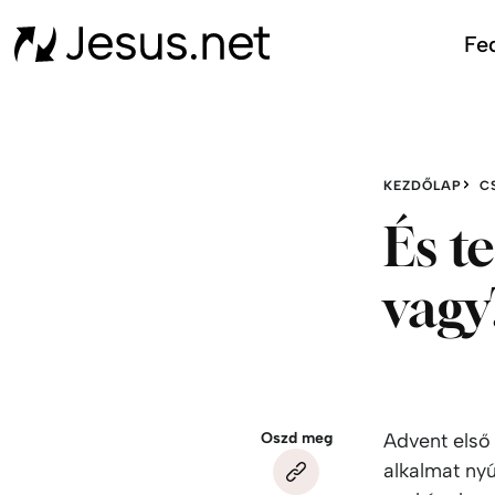
Fed
KEZDŐLAP
C
És t
vagy
Oszd meg
Advent első
alkalmat ny