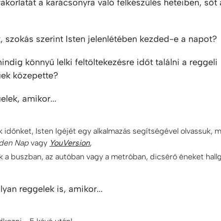
korlatát a karácsonyra való felkészülés heteiben, sőt a
 szokás szerint Isten jelenlétében kezded-e a napot?
dig könnyű lelki feltöltekezésre időt találni a reggeli
ek közepette?
lek, amikor...
k időnket, Isten Igéjét egy alkalmazás segítségével olvassuk, 
den Nap
vagy
YouVersion
,
 a buszban, az autóban vagy a metróban, dicsérő éneket hallg
yan reggelek is, amikor...