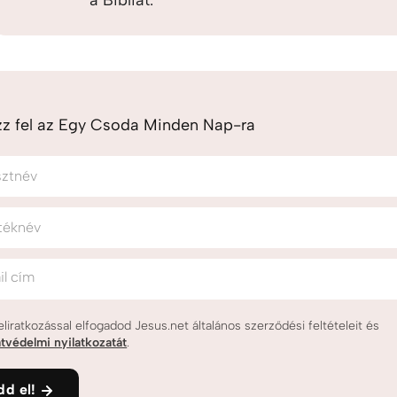
a Bibliát.
zz fel az Egy Csoda Minden Nap-ra
sztnév
téknév
il cím
eliratkozással elfogadod Jesus.net általános szerződési feltételeit és
tvédelmi nyilatkozatát
.
dd el!