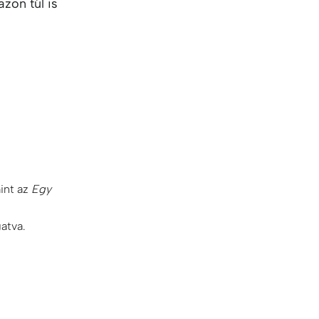
KO
Korean
zon túl is
MG
Malagas
MM
Burmes
NL
Dutch
NL
Flemish
NO
Norwegi
PT
Portugue
RO
Romania
RU
Russian
SV
Swedish
mint az
Egy
TA
Tamil
TH
Thai
atva.
TL
Tagalog
TL
Taglish
TR
Turkish
UK
Ukrainian
UR
Urdu