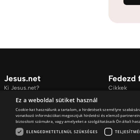
Jesus.net
Fedezd 
Ki Jesus.net?
Cikkek
Jesus.net partnerei
Videó
Ez a weboldal sütiket használ
Adakozni
Cookie-kat használunk a tartalom, a hirdetések személyre szabásár
vonatkozó információkat megosztjuk hirdetési és elemző partnereink
biztosított számukra, vagy amelyeket a szolgáltatásaik Ön általi has
ELENGEDHETETLENÜL SZÜKSÉGES
TELJESÍTMÉ