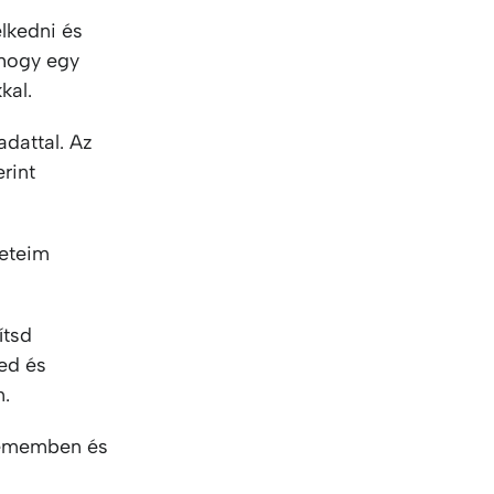
lkedni és
 hogy egy
kal.
adattal. Az
rint
neteim
ítsd
ged és
n.
zememben és