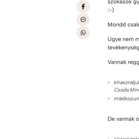
szokások gya
:-)
Mondd csak,
Ugye nem min
tevékenység
Vannak regge
kihasználju
Csoda Min
imádkozunk
De vannak ol