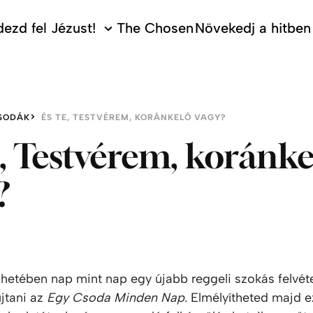
ezd fel Jézust!
The Chosen
Növekedj a hitben
SODÁK
ÉS TE, TESTVÉREM, KORÁNKELŐ VAGY?
e, Testvérem, koránk
?
 hetében nap mint nap egy újabb reggeli szokás felvét
újtani az
Egy Csoda Minden Nap
. Elmélyítheted majd 