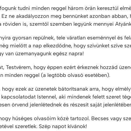
fogunk tudni minden reggel három órán keresztül elmé
! Ez ne akadályozzon meg bennünket azonban abban,
ha röviden is, szemtől szemben legyünk mennyei Atyánk
yira gyorsan repülnek, tele váratlan eseménnyel és fel
 még mielőtt a nap elkezdődne, hogy szívünket szíve sze
Így van üzemanyagunk egész napra!
át, Testvérem, hogy éppen ezért érkeznek hozzád üze
n minden reggel (a legtöbb olvasó esetében).
hogy ezek az üzenetek bátorítsanak arra, hogy elmély
kapcsolatodat Istennel, aki mindenek felett szeret té
sen örvend jelenlétednek és részesít saját jelenlétébe
ogy hűséges olvasóim közé tartozol. Becses vagy s
etével szeretlek. Szép napot kívánok!