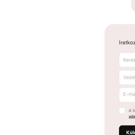
Iratko
Kere
Veze
E-ma
A f
ada
Kül