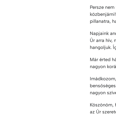
Persze nem 
közbenjárni
pillanatra, 
Napjaink ann
Úr arra hív,
hangoljuk. 
Már érted h
nagyon korá
Imádkozom, 
bensőséges 
nagyon szíve
Köszönöm, h
az Úr szeret