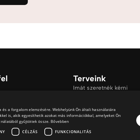
fel
Terveink
Imát szeretnék kérni
Van egy kérdésem
a és a forgalom elemzésére. Webhelyünk Ön általi használatára
kel is, akik egyesíthetik azokat más információkkal, amelyeket Ön
ználatából gyűjtöttek össze.
Bővebben
NY
CÉLZÁS
FUNKCIONALITÁS