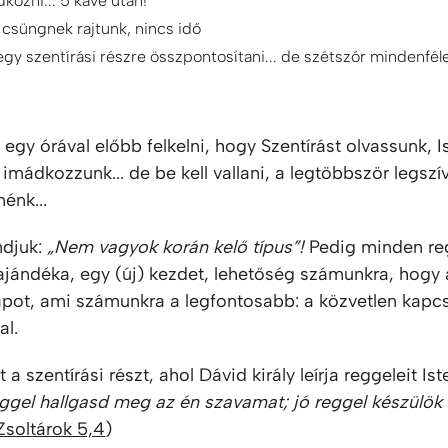
dkozni... 5 kávé után!
 csüngnek rajtunk, nincs idő
egy szentírási részre összpontosítani... de szétszór mindenfé
 egy órával előbb felkelni, hogy Szentírást olvassunk, I
 imádkozzunk... de be kell vallani, a legtöbbször legsz
énk...
djuk:
„Nem vagyok korán kelő típus”!
Pedig minden reg
ajándéka, egy (új) kezdet, lehetőség számunkra, hogy 
apot, ami számunkra a legfontosabb: a közvetlen kapcs
al.
a szentírási részt, ahol Dávid király leírja reggeleit Ist
eggel hallgasd meg az én szavamat; jó reggel készülök
Zsoltárok 5,4
)