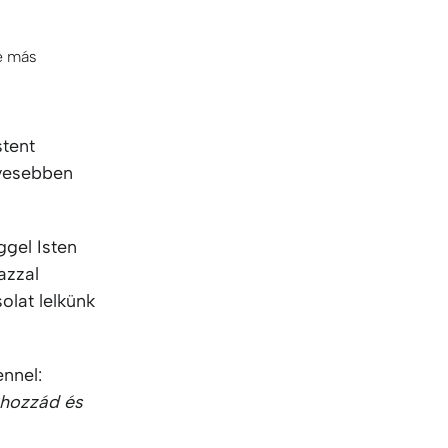
le más
stent
ívesebben
gel Isten
azzal
olat lelkünk
ennel:
 hozzád és