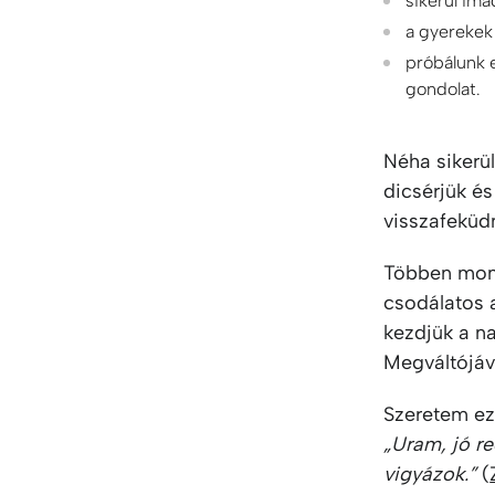
sikerül imá
a gyerekek
próbálunk 
gondolat.
Néha sikerül
dicsérjük és
visszafeküdn
Többen mon
csodálatos 
kezdjük a n
Megváltójáv
Szeretem ezt 
„Uram, jó r
vigyázok.”
(